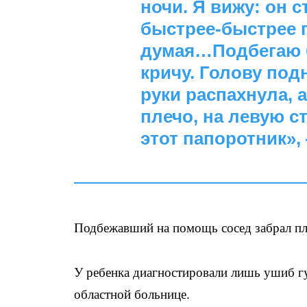
ночи. Я вижу: он с
быстрее-быстрее п
думая…Подбегаю бы
кричу. Голову под
руки распахнула, а
плечо, на левую с
этот папоротник»
Подбежавший на помощь сосед забрал пл
У ребенка диагностировали лишь ушиб гу
областной больнице.