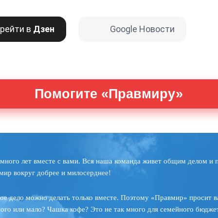
рейти в
Дзен
Google Новости
Помогите «Правмиру»
много лет вместе с вами. Вся наша команда живет общим делом и 
мир вокруг добрее и милосерднее!
ое дело можно делать только вместе. Поэтому «Правмир» просит в
ного или мало? Чашка кофе? Это не так много для семейного бюджет