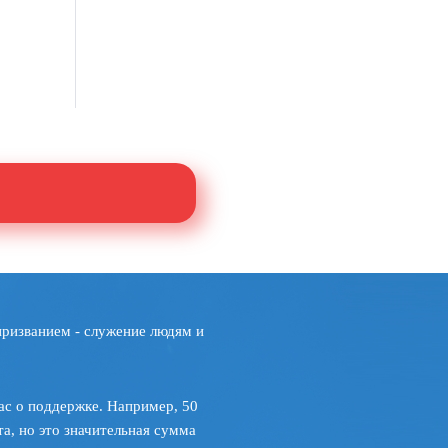
призванием - служение людям и
ас о поддержке. Например, 50
а, но это значительная сумма