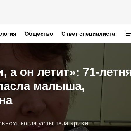
логия
Общество
Ответ специалиста
, а он летит»: 71-летн
пасла малыша,
на
окном, когда услышала крики