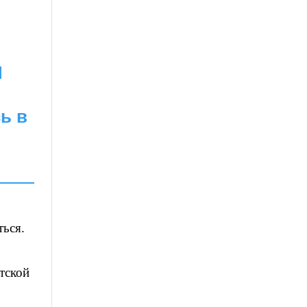
Я
ь в
ься.
тской