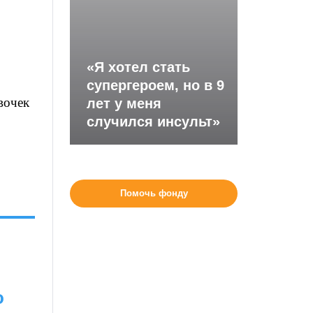
«Я хотел стать
супергероем, но в 9
вочек
лет у меня
случился инсульт»
Помочь фонду
о