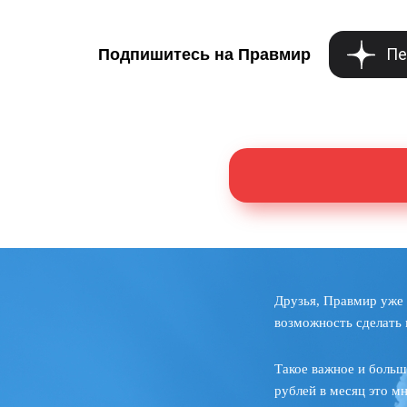
Пе
Подпишитесь на Правмир
Друзья, Правмир уже 
возможность сделать 
Такое важное и больш
рублей в месяц это м