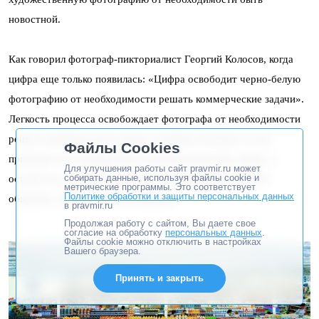
новостной.
Как говорил фотограф-пикториалист Георгий Колосов, когда
цифра еще только появилась: «Цифра освободит черно-белую
фотографию от необходимости решать коммерческие задачи».
Легкость процесса освобождает фотографа от необходимости
решать коммерческую задачу, и именно поэтому те, кто
Файлы Cookies
приходил в эту профессию за легкими деньгами, уйдут, а
Для улучшения работы сайт pravmir.ru может
собирать данные, используя файлы cookie и
останутся те, для кого этот способ выражения и способ
метрические программы. Это соответствует
Политике обработки и защиты персональных данных
общения с миром остается важным.
в pravmir.ru
Продолжая работу с сайтом, Вы даете свое
согласие на обработку
персональных данных
.
Файлы cookie можно отключить в настройках
Вашего браузера.
Принять и закрыть