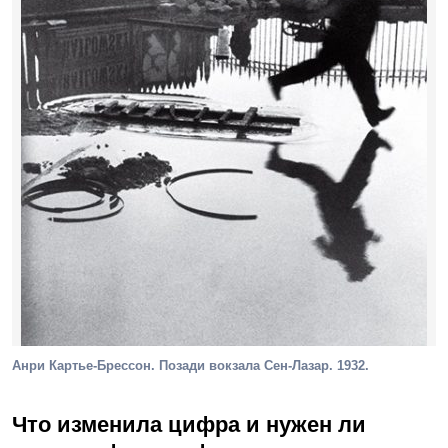
Анри Картье-Брессон. Позади вокзала Сен-Лазар. 1932.
Что изменила цифра и нужен ли