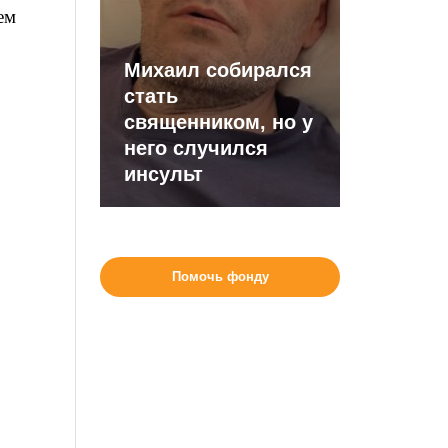
ем
Михаил собирался
стать
священником, но у
него случился
инсульт
Помочь фонду