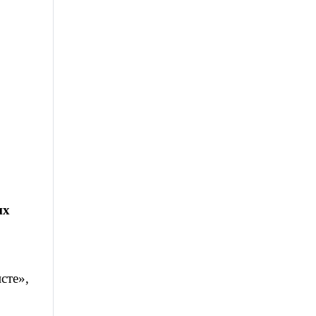
их
сте»,