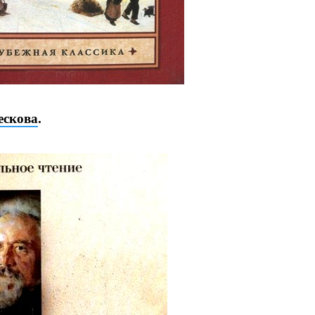
ескова
.