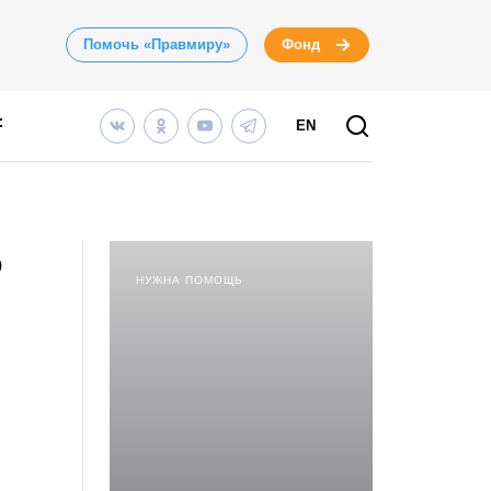
Помочь «Правмиру»
Фонд
EN
о
НУЖНА ПОМОЩЬ