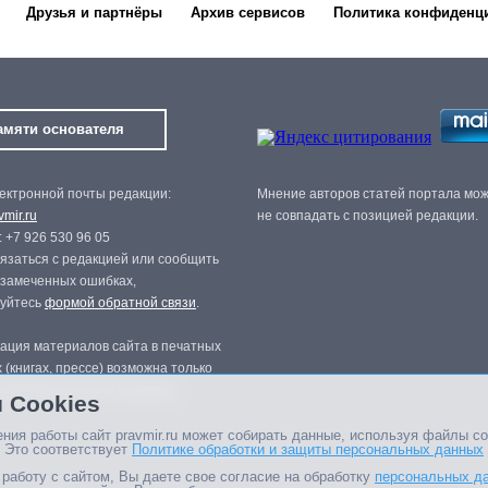
Друзья и партнёры
Архив сервисов
Политика конфиденц
амяти основателя
ектронной почты редакции:
Мнение авторов статей портала мо
mir.ru
не совпадать с позицией редакции.
 +7 926 530 96 05
язаться с редакцией или сообщить
 замеченных ошибках,
зуйтесь
формой обратной связи
.
ация материалов сайта в печатных
 (книгах, прессе) возможна только
нного разрешения редакции.
 Cookies
ния работы сайт pravmir.ru может собирать данные, используя файлы co
 Это соответствует
Политике обработки и защиты персональных данных
работу с сайтом, Вы даете свое согласие на обработку
персональных д