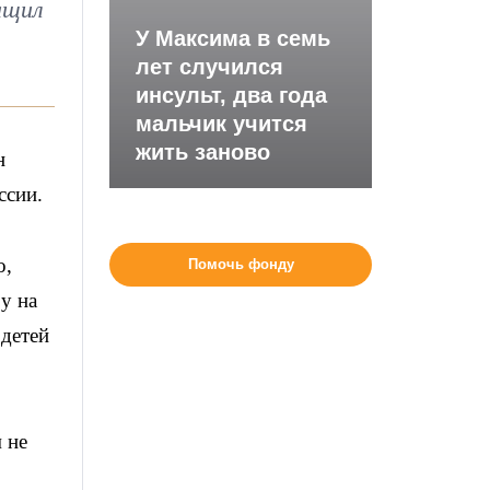
ащил
У Максима в семь
лет случился
инсульт, два года
мальчик учится
жить заново
н
ссии.
о,
Помочь фонду
у на
 детей
 не