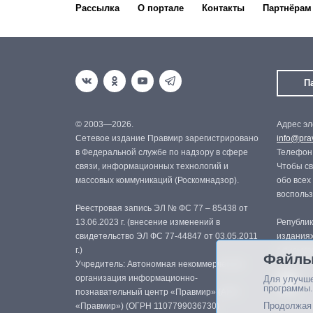
Рассылка
О портале
Контакты
Партнёрам
П
© 2003—2026.
Адрес эл
Сетевое издание Правмир зарегистрировано
info@prav
в Федеральной службе по надзору в сфере
Телефон:
связи, информационных технологий и
Чтобы св
массовых коммуникаций (Роскомнадзор).
обо всех
восполь
Реестровая запись ЭЛ № ФС 77 – 85438 от
13.06.2023 г. (внесение изменений в
Републик
свидетельство ЭЛ ФС 77-44847 от 03.05.2011
изданиях
г.)
с письме
Файлы
Учредитель: Автономная некоммерческая
организация информационно-
Для улучше
программы.
познавательный центр «Правмир» (АНО
Продолжая 
«Правмир») (ОГРН 1107799036730)