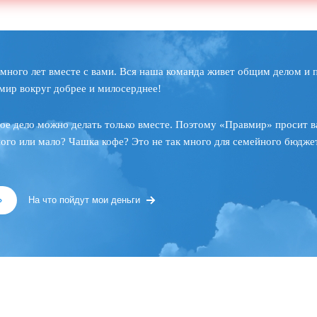
много лет вместе с вами. Вся наша команда живет общим делом и 
мир вокруг добрее и милосерднее!
ое дело можно делать только вместе. Поэтому «Правмир» просит в
ного или мало? Чашка кофе? Это не так много для семейного бюджет
»
На что пойдут мои деньги