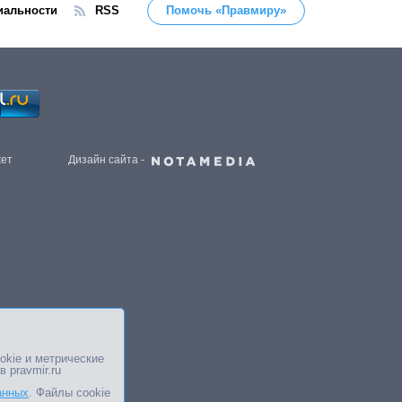
иальности
RSS
Помочь «Правмиру»
жет
Дизайн сайта -
okie и метрические
в pravmir.ru
анных
. Файлы cookie