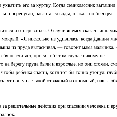
 ухватить его за куртку. Когда семиклассник вытащил
льно перепуган, наглотался воды, плакал, но был цел.
иться и отогреваться. О случившемся сказал лишь мам
 мокрый. «Я нисколько не удивилась, когда Даниил мн
алыша из пруда вытаскивал, — говорит мама мальчика.
себя не считает, просил об этом случае никому не
то на берегу пруда были и взрослые, но они стояли, см
 чтобы ребенка спасти, хотя тот бы точно утонул: глуб
сь, что он у нас такой отважный и скромный, наш лю
за решительные действия при спасении человека и вр
одарок.