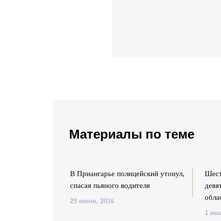
Материалы по теме
военнослужащие
В Приангарье полицейский утонул,
Шест
алидом из
спасая пьяного водителя
девя
обла
29 июня, 2016
1 ию