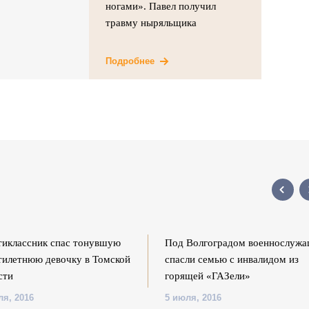
ногами». Павел получил
травму ныряльщика
Подробнее
иклассник спас тонувшую
Под Волгоградом военнослуж
тилетнюю девочку в Томской
спасли семью с инвалидом из
сти
горящей «ГАЗели»
ля, 2016
5 июля, 2016