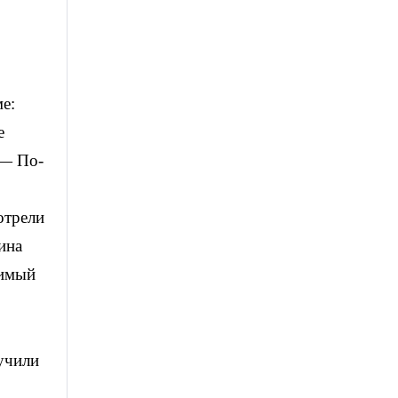
е:
е
 — По-
отрели
ина
бимый
учили