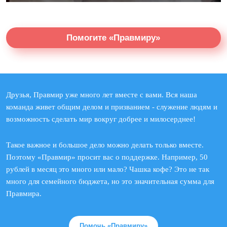
Помогите «Правмиру»
Друзья, Правмир уже много лет вместе с вами. Вся наша
команда живет общим делом и призванием - служение людям и
возможность сделать мир вокруг добрее и милосерднее!
Такое важное и большое дело можно делать только вместе.
Поэтому «Правмир» просит вас о поддержке. Например, 50
рублей в месяц это много или мало? Чашка кофе? Это не так
много для семейного бюджета, но это значительная сумма для
Правмира.
Помочь «Правмиру»