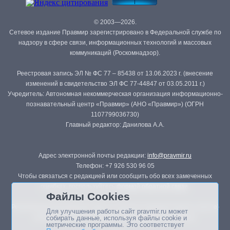
© 2003—2026.
Сетевое издание Правмир зарегистрировано в Федеральной службе по
надзору в сфере связи, информационных технологий и массовых
коммуникаций (Роскомнадзор).
Реестровая запись ЭЛ № ФС 77 – 85438 от 13.06.2023 г. (внесение
изменений в свидетельство ЭЛ ФС 77-44847 от 03.05.2011 г.)
Учредитель: Автономная некоммерческая организация информационно-
познавательный центр «Правмир» (АНО «Правмир») (ОГРН
1107799036730)
Главный редактор: Данилова А.А.
Адрес электронной почты редакции:
info@pravmir.ru
Телефон: +7 926 530 96 05
Чтобы связаться с редакцией или сообщить обо всех замеченных
ошибках, воспользуйтесь
формой обратной связи
.
Файлы Cookies
Републикация материалов сайта в печатных изданиях (книгах, прессе)
Для улучшения работы сайт pravmir.ru может
возможна только с письменного разрешения редакции.
собирать данные, используя файлы cookie и
метрические программы. Это соответствует