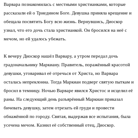
Варвара познакомилась с местными христианками, которые
рассказали ей о Триедином Боге. Девушка приняла крещение и
обещала посвятить Богу всю жизнь. Вернувшись, Диоскор
узнал, что его дочь стала христианкой. Он бросился на неё с
мечом, но ей удалось убежать.
К вечеру Диоскор нашёл Варвару, а утром передал дочь
градоначальнику Маркиану. Правитель, поражённый красотой
девушки, уговаривал её отречься от Христа, но Варвара
осталась непреклонна. Тогда Маркиан подверг святую пыткам и
бросил в темницу. Ночью Варваре явился Христос и исцелил её
раны. На следующий день разъярённый Маркиан приказал
бичевать девушку, затем отрезать ей груди и провести
обнажённой по городу. Святая, выдержав все испытания, была
усечена мечом. Казнил её собственный отец, Диоскор.