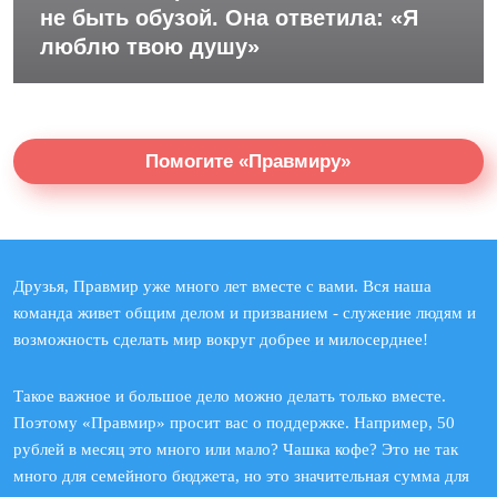
не быть обузой. Она ответила: «Я
люблю твою душу»
Помогите «Правмиру»
Друзья, Правмир уже много лет вместе с вами. Вся наша
команда живет общим делом и призванием - служение людям и
возможность сделать мир вокруг добрее и милосерднее!
Такое важное и большое дело можно делать только вместе.
Поэтому «Правмир» просит вас о поддержке. Например, 50
рублей в месяц это много или мало? Чашка кофе? Это не так
много для семейного бюджета, но это значительная сумма для