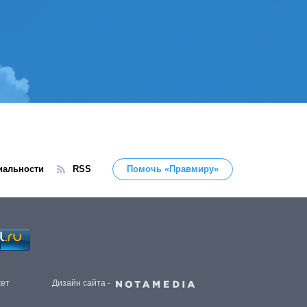
иальности
RSS
Помочь «Правмиру»
жет
Дизайн сайта -