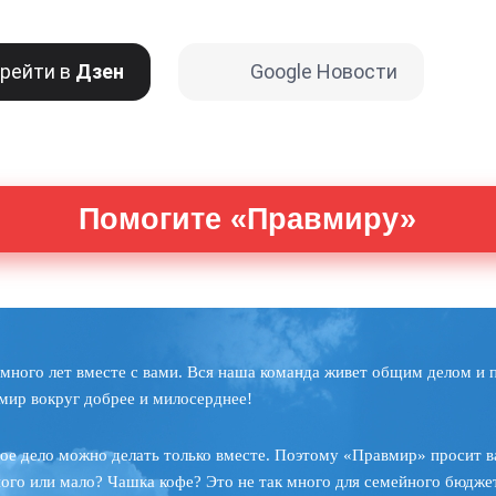
рейти в
Дзен
Google Новости
Помогите «Правмиру»
много лет вместе с вами. Вся наша команда живет общим делом и 
мир вокруг добрее и милосерднее!
ое дело можно делать только вместе. Поэтому «Правмир» просит в
ного или мало? Чашка кофе? Это не так много для семейного бюджет