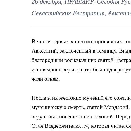
26 декабря, ПРАВМИР. Сегодня Ру
Севастийских Евстратия, Авксенти
В числе первых христиан, принявших то
Авксентий, заключенный в темницу. Видя
благородный военачальник святой Евстр
исповедание веры, за что был подвергнут
жгли огнем.
После этих жестоких мучений его сожгли
мученическую смерть, святой Мардарий, 
веру и был повешен вниз головой. Перед
Отче Вседержителю…», которая читается