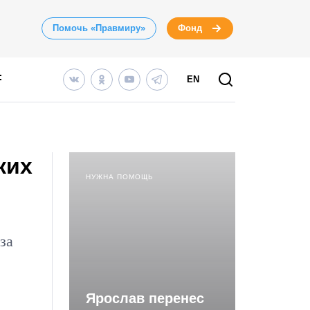
Помочь «Правмиру»
Фонд
EN
ких
НУЖНА ПОМОЩЬ
за
Ярослав перенес