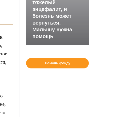
тяжелый
энцефалит, и
болезнь может
вернуться.
Малышу нужна
помощь
ик
,
тое
ги,
Помочь фонду
ою
же,
нию