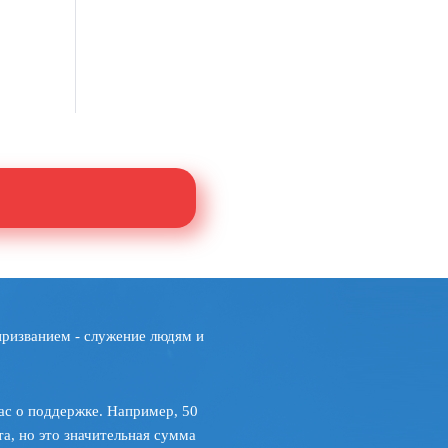
призванием - служение людям и
ас о поддержке. Например, 50
а, но это значительная сумма