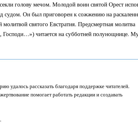
тсекли голову мечом. Молодой воин святой Орест испо
ред судом. Он был приговорен к сожжению на раскален
й молитвой святого Евстратия. Предсмертная молитва
я, Господи…») читается на субботней полунощнице. М
орию удалось рассказать благодаря поддержке читателей.
ертвование помогает работать редакции и создавать
.