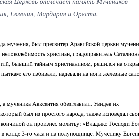
сская Церковь отмечает память Мучеников
я, Евгения, Мардария и Ореста.
гда мучения, был пресвитер Аравийской церкви мучен
 непоколебимость христиан, градоправитель Саталиона
атий, бывший тайным христианином, решился на откры
 пыткам: его избивали, надевали на ноги железные сапо
, а мученика Авксентия обезглавили. Увидев их
который был из простого народа, также исповедал св
 кончиной он произнес молитву: «Владыко Господи Бо
 в конце 3-го часа и на полунощнице. Мученику Евге