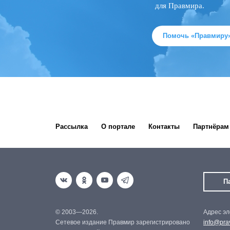
для Правмира.
Помочь «Правмиру
Рассылка
О портале
Контакты
Партнёрам
П
© 2003—2026.
Адрес эл
Сетевое издание Правмир зарегистрировано
info@prav