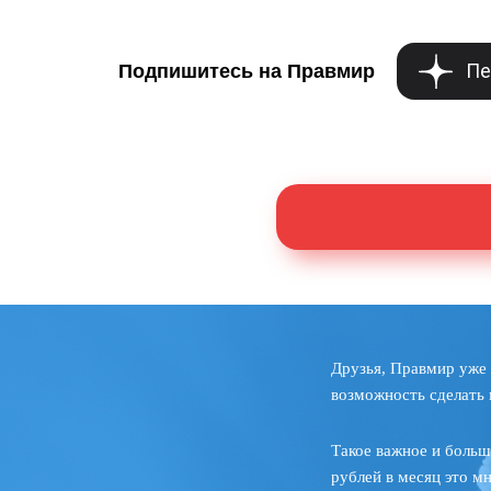
Пе
Подпишитесь на Правмир
Друзья, Правмир уже 
возможность сделать 
Такое важное и больш
рублей в месяц это м