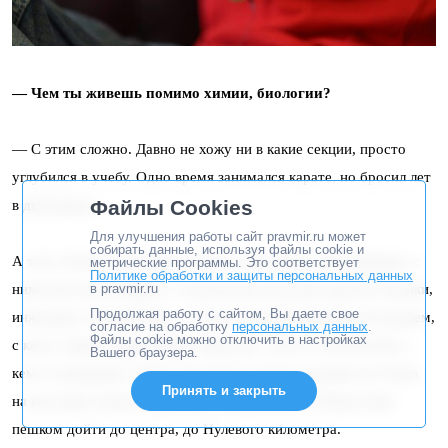
— Чем ты живешь помимо химии, биологии?
— С этим сложно. Давно не хожу ни в какие секции, просто
углубился в учебу. Одно время занимался карате, но бросил лет
Файлы Cookies
в двенадцать.
Для улучшения работы сайт pravmir.ru может
собирать данные, используя файлы cookie и
А так я обожаю проводить время с друзьями, разговаривать с
метрические программы. Это соответствует
Политике обработки и защиты персональных данных
ними обо всем подряд. У меня разносторонние друзья: медики,
в pravmir.ru
Продолжая работу с сайтом, Вы даете свое
инженеры, гуманитарии… С кем-то мы математику обсуждаем,
согласие на обработку
персональных данных
.
Файлы cookie можно отключить в настройках
с кем-то философию Марка Аврелия, с кем-то психологию, с
Вашего браузера.
кем-то медицину. Сейчас мы много гуляем, недавно вот были
Принять и закрыть
на выставке Зураба Церетели. Собираемся от Некрасовки
пешком дойти до центра, до Нулевого километра.