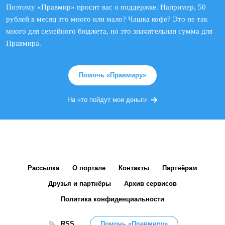
Поэтому «Правмир» просит вас о поддержке. Например, 50
рублей в месяц это много или мало? Чашка кофе? Это не так
много для семейного бюджета, но это значительная сумма для
Правмира.
Помочь «Правмиру»
На что пойдут мои деньги
Рассылка
О портале
Контакты
Партнёрам
Друзья и партнёры
Архив сервисов
Политика конфиденциальности
RSS
Помочь «Правмиру»