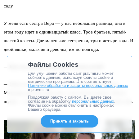
саду.
У меня есть сестра Вера — у нас небольшая разница, она в
этом году идет в одиннадцатый класс. Трое братьев, пятый-
шестой классы. Две маленькие сестренки, три и четыре года. И
двойняшки, мальчик и девочка, им по полгода.
Файлы Cookies
— Как ты училась, когда дома столько детей?
Для улучшения работы сайт pravmir.ru может
собирать данные, используя файлы cookie и
метрические программы. Это соответствует
— Меня это не отвлекало. У нас с сестрой своя комната.
Политике обработки и защиты персональных данных
в pravmir.ru
Мальчики довольно взрослые, у них комната рядом. Они не
Продолжая работу с сайтом, Вы даете свое
шумят — если только не играют на гитаре или не бросают мяч.
согласие на обработку
персональных данных
.
Файлы cookie можно отключить в настройках
Вашего браузера.
Принять и закрыть