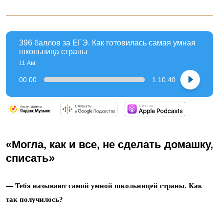
396 баллов за ЕГЭ. Как готовилась самая умная
школьница страны
11 Авг
00:00
1:10:40
«Могла, как и все, не сделать домашку,
списать»
— Тебя называют самой умной школьницей страны. Как
так получилось?