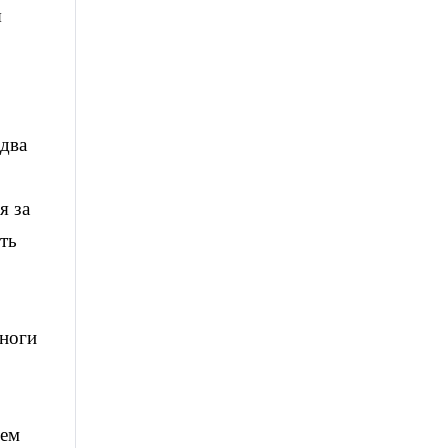
я
 два
я за
ть
 ноги
оем