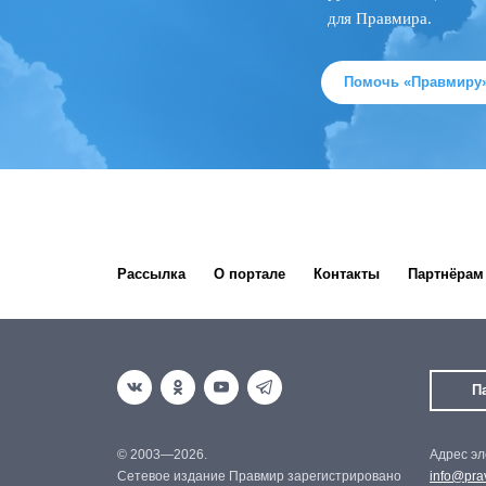
для Правмира.
Помочь «Правмиру
Рассылка
О портале
Контакты
Партнёрам
П
© 2003—2026.
Адрес эл
Сетевое издание Правмир зарегистрировано
info@prav