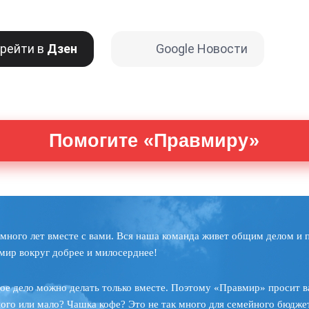
рейти в
Дзен
Google Новости
Помогите «Правмиру»
много лет вместе с вами. Вся наша команда живет общим делом и 
мир вокруг добрее и милосерднее!
ое дело можно делать только вместе. Поэтому «Правмир» просит в
ного или мало? Чашка кофе? Это не так много для семейного бюджет