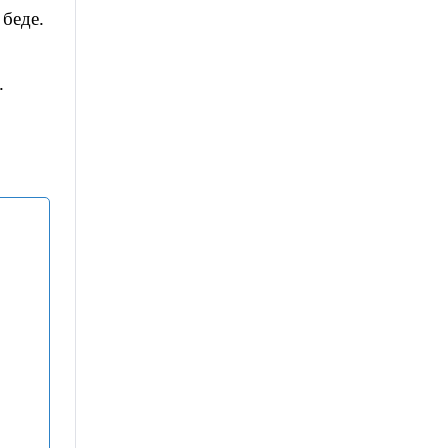
 беде.
.