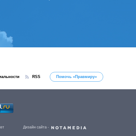
иальности
RSS
Помочь «Правмиру»
жет
Дизайн сайта -