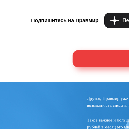
Пе
Подпишитесь на Правмир
Друзья, Правмир уже 
возможность сделать 
Такое важное и больш
рублей в месяц это м