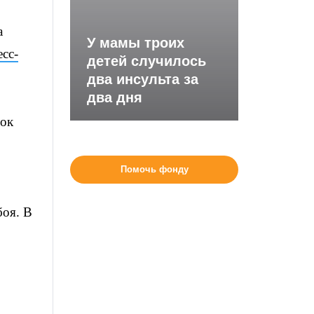
а
У мамы троих
есс-
детей случилось
два инсульта за
два дня
нок
Помочь фонду
боя. В