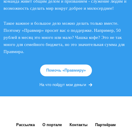
команда живет общим делом и призванием - служение людям и
возможность сделать мир вокруг добрее и милосерднее!
Такое важное и большое дело можно делать только вместе.
Поэтому «Правмир» просит вас о поддержке. Например, 50
рублей в месяц это много или мало? Чашка кофе? Это не так
много для семейного бюджета, но это значительная сумма для
Правмира.
Помочь «Правмиру»
На что пойдут мои деньги
Рассылка
О портале
Контакты
Партнёрам