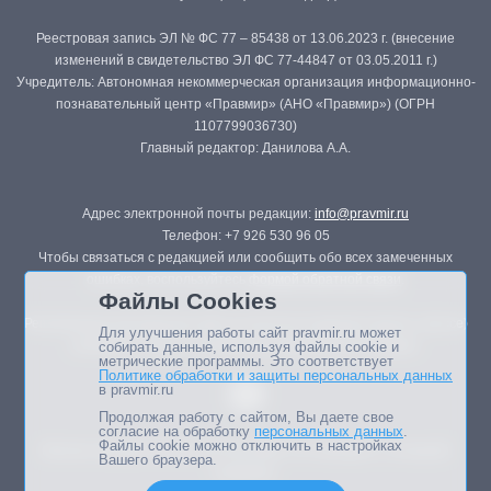
Реестровая запись ЭЛ № ФС 77 – 85438 от 13.06.2023 г. (внесение
изменений в свидетельство ЭЛ ФС 77-44847 от 03.05.2011 г.)
Учредитель: Автономная некоммерческая организация информационно-
познавательный центр «Правмир» (АНО «Правмир») (ОГРН
1107799036730)
Главный редактор: Данилова А.А.
Адрес электронной почты редакции:
info@pravmir.ru
Телефон: +7 926 530 96 05
Чтобы связаться с редакцией или сообщить обо всех замеченных
ошибках, воспользуйтесь
формой обратной связи
.
Файлы Cookies
Републикация материалов сайта в печатных изданиях (книгах, прессе)
Для улучшения работы сайт pravmir.ru может
возможна только с письменного разрешения редакции.
собирать данные, используя файлы cookie и
метрические программы. Это соответствует
Политике обработки и защиты персональных данных
в pravmir.ru
Продолжая работу с сайтом, Вы даете свое
согласие на обработку
персональных данных
.
Файлы cookie можно отключить в настройках
Мнение авторов статей портала может не совпадать с позицией
Вашего браузера.
редакции.