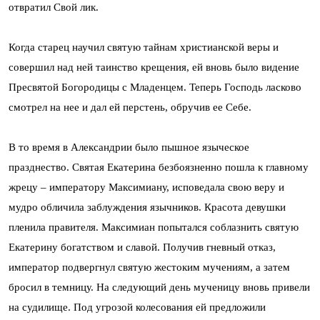
отвратил Свой лик.
Когда старец научил святую тайнам христианской веры и
совершил над ней таинство крещения, ей вновь было видение
Пресвятой Богородицы с Младенцем. Теперь Господь ласково
смотрел на нее и дал ей перстень, обручив ее Себе.
В то время в Александрии было пышное языческое
празднество. Святая Екатерина безбоязненно пошла к главному
жрецу – императору Максимиану, исповедала свою веру и
мудро обличила заблуждения язычников. Красота девушки
пленила правителя. Максимиан попытался соблазнить святую
Екатерину богатством и славой. Получив гневный отказ,
император подвергнул святую жестоким мучениям, а затем
бросил в темницу. На следующий день мученицу вновь привели
на судилище. Под угрозой колесования ей предложили