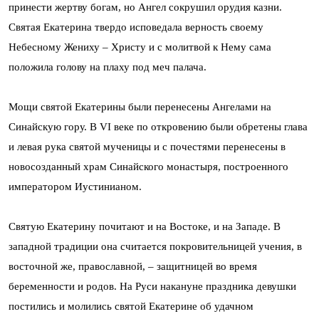
принести жертву богам, но Ангел сокрушил орудия казни.
Святая Екатерина твердо исповедала верность своему
Небесному Жениху – Христу и с молитвой к Нему сама
положила голову на плаху под меч палача.
Мощи святой Екатерины были перенесены Ангелами на
Синайскую гору. В VI веке по откровению были обретены глава
и левая рука святой мученицы и с почестями перенесены в
новосозданный храм Синайского монастыря, построенного
императором Иустинианом.
Святую Екатерину почитают и на Востоке, и на Западе. В
западной традиции она считается покровительницей учения, в
восточной же, православной, – защитницей во время
беременности и родов. На Руси накануне праздника девушки
постились и молились святой Екатерине об удачном