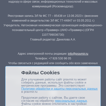
надзору в сфере связи, информационных технологий и массовых
коммуникаций (Роскомнадзор).
Реестровая запись ЭЛ № ФС 77 – 85438 от 13.06.2023 г. (внесение
изменений в свидетельство ЭЛ ФС 77-44847 от 03.05.2011 г.)
Учредитель: Автономная некоммерческая организация информационно-
познавательный центр «Правмир» (АНО «Правмир») (ОГРН
1107799036730)
Главный редактор: Данилова А.А.
Адрес электронной почты редакции:
info@pravmir.ru
Телефон: +7 926 530 96 05
Чтобы связаться с редакцией или сообщить обо всех замеченных
ошибках, воспользуйтесь
формой обратной связи
.
Файлы Cookies
Републикация материалов сайта в печатных изданиях (книгах, прессе)
Для улучшения работы сайт pravmir.ru может
возможна только с письменного разрешения редакции.
собирать данные, используя файлы cookie и
метрические программы. Это соответствует
Политике обработки и защиты персональных данных
в pravmir.ru
Продолжая работу с сайтом, Вы даете свое
согласие на обработку
персональных данных
.
Файлы cookie можно отключить в настройках
Мнение авторов статей портала может не совпадать с позицией