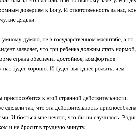
обы нам за это платили, или по пьяному залету. Мы де
ромным доверием к Богу. И ответственность за нас, ко
 чужие дядьки.
о-умному думаю, не в государственном масштабе, а по-
зидент заявляет, что три ребенка должны стать нормой,
норме страна обеспечит достойное, комфортное
у нас будет хорошо. И будет выгоднее рожать, чем
бы приспособится к этой странной действительности.
сделали так, что эта действительность приспособлена
ами. И бояться мне нечего, что бы ни случилось. Роди
тком и не бросит в трудную минуту.