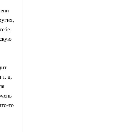
мени
ругих,
себе.
ескую
дит
т. д.
ля
очень
что-то