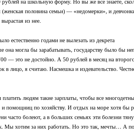
 рублей на школьную форму. Но вы же все знаете, ско
ы (женская половина семьи) — «недомерки», и девчонк
 вырастая из нее.
ло естественно годами не вылезать из декрета
ые она могла бы зарабатывать, государству было бы не
0 — это не достойно. А 50 рублей в месяц на второг
ок в лицо, я считаю. Насмешка и издевательство. Честн
 платить людям такие зарплаты, чтобы все многодетн
ь и помощниц по хозяйству. И отдых на море хотя бы р
ни часто болеют, а в больших семьях эти болезни тяну
к. Мы хотим за них работать. Но это так, мечты… А п