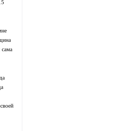
15
мне
нщина
я сама
да
да
 своей