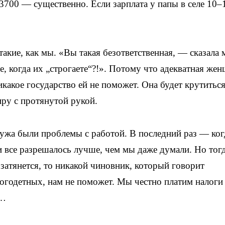
и 3700 — существенно. Если зарплата у папы в селе 10–
акие, как мы. «Вы такая безответственная, — сказала 
е, когда их „строгаете“?!». Потому что адекватная же
никакое государство ей не поможет. Она будет крутитьс
иру с протянутой рукой.
мужа были проблемы с работой. В последний раз — ког
и все разрешалось лучше, чем мы даже думали. Но тог
то затянется, то никакой чиновник, который говорит
ногодетных, нам не поможет. Мы честно платим налоги
м…