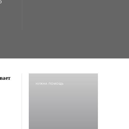
о
вает
НУЖНА ПОМОЩЬ