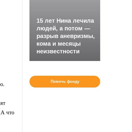
15 лет Нина лечила
людей, а потом —
разрыв аневризмы,
кома и месяцы
неизвестности
Помочь фонду
ю.
рят
«А что