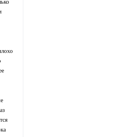
лько
и
плохо
о
ее
ые
аз
тся
ока