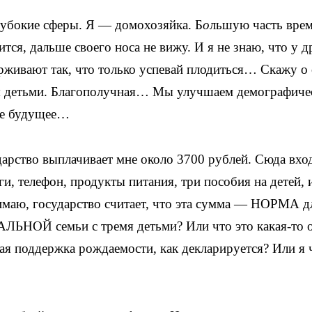
глубокие сферы. Я — домохозяйка. Б
о
льшую часть вре
тся, дальше своего носа не вижу. И я не знаю, что у д
живают так, что только успевай плодиться… Скажу о 
мя детьми. Благополучная… Мы улучшаем демографич
лое будущее…
арство выплачивает мне около 3700 рублей. Сюда вхо
, телефон, продукты питания, три пособия на детей, и 
онимаю, государство считает, что эта сумма — НОРМА д
ОЙ семьи с тремя детьми? Или что это какая-то 
я поддержка рождаемости, как декларируется? Или я 