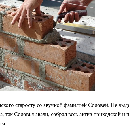
дского старосту со звучной фамилией Соловей. Не выд
, так Соловья звали, собрал весь актив приходской и 
ся: