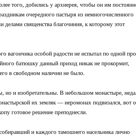
олее того, добились у архиерея, чтобы он им постоянн
праздникам очередного пастыря из немногочисленного
и делами священства благочиния, к которому этот
го вагончика особой радости не испытал по одной пр
ейного батюшку данный приход никак не прокормит,
его в свободном наличии не было.
, но и изобретательны. В небольшом монастыре, неда
монастырской их земляк — иеромонах подвизался, вот 
скопу готовое решение преподнесли.
собиравший и каждого тамошнего насельника лично