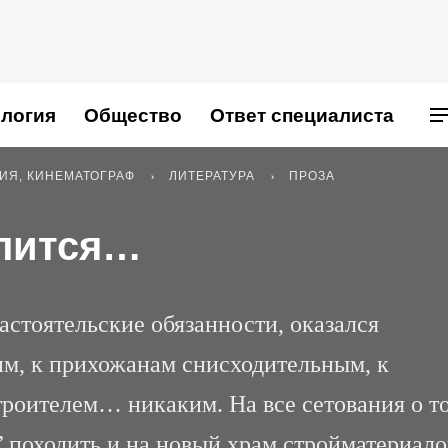
логия
Общество
Ответ специалиста
РИЯ, КИНЕМАТОГРАФ
ЛИТЕРАТУРА
ПРОЗА
олится…
астоятельские обязанности, оказался
им, к прихожанам снисходительным, к
троителем… никаким. На все сетования о т
’ походить и на новый храм стройматериало