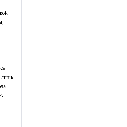
кой
ы,
юсь
, лишь
юда
м.