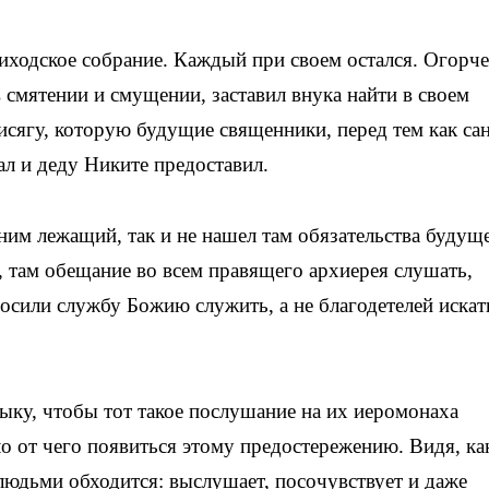
иходское собрание. Каждый при своем остался. Огорч
в смятении и смущении, заставил внука найти в своем
рисягу, которую будущие священники, перед тем как са
ал и деду Никите предоставил.
д ним лежащий, так и не нашел там обязательства будущ
, там обещание во всем правящего архиерея слушать,
росили службу Божию служить, а не благодетелей искат
дыку, чтобы тот такое послушание на их иеромонаха
ло от чего появиться этому предостережению. Видя, ка
 людьми обходится: выслушает, посочувствует и даже