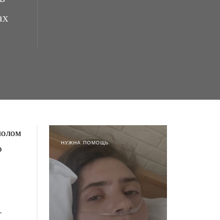
ах
полом
НУЖНА ПОМОЩЬ
о
—