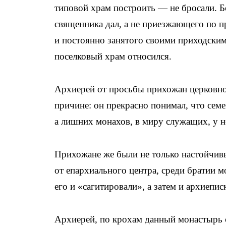
типовой храм построить — не бросали. Б
священника дал, а не приезжающего по 
и постоянно занятого своими приходским
поселковый храм относился.
Архиерей от просьбы прихожан церковно
причине: он прекрасно понимал, что сем
а лишних монахов, в миру служащих, у н
Прихожане же были не только настойчивы
от епархиального центра, среди братии 
его и «сагитировали», а затем и архиепи
Архиерей, по крохам данный монастырь 