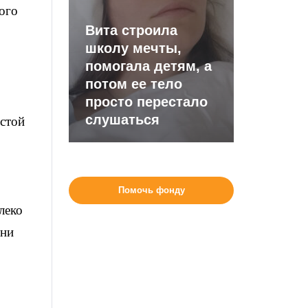
ого
Вита строила
школу мечты,
помогала детям, а
потом ее тело
просто перестало
слушаться
остой
Помочь фонду
леко
они