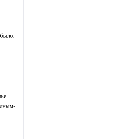
 было.
нье
олным-