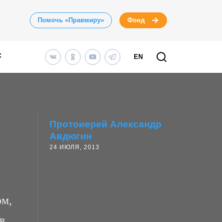
Помочь «Правмиру»
Фонд
EN
Протоиерей Александр
Авдюгин
24 ИЮЛЯ, 2013
ом,
в