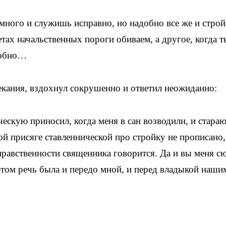
ного и служишь исправно, но надобно все же и строй
етах начальственных пороги обиваем, а другое, когда т
адобно…
екания, вздохнул сокрушенно и ответил неожиданно:
ескую приносил, когда меня в сан возводили, и стара
ой присяге ставленнической про стройку не прописано
нравственности священника говорится. Да и вы меня с
этом речь была и передо мной, и перед владыкой наши