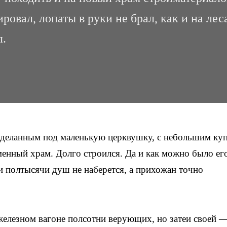
ровал, лопаты в руки не брал, как и на лес
л.
еделанным под маленькую церквушку, с небольшим ку
менный храм. Долго строился. Да и как можно было ег
 и полтысячи душ не наберется, а прихожан точно
 железном вагоне полсотни верующих, но затеи своей 