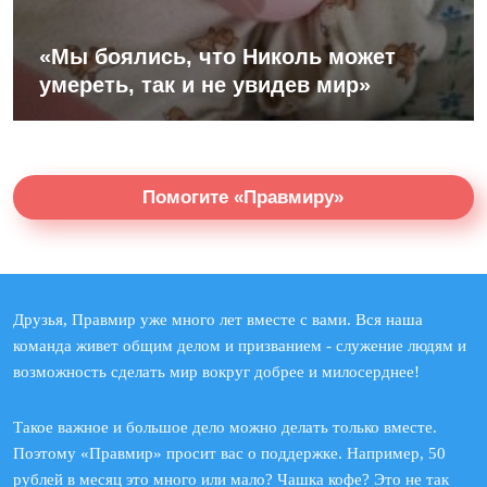
«Мы боялись, что Николь может
умереть, так и не увидев мир»
Помогите «Правмиру»
Друзья, Правмир уже много лет вместе с вами. Вся наша
команда живет общим делом и призванием - служение людям и
возможность сделать мир вокруг добрее и милосерднее!
Такое важное и большое дело можно делать только вместе.
Поэтому «Правмир» просит вас о поддержке. Например, 50
рублей в месяц это много или мало? Чашка кофе? Это не так