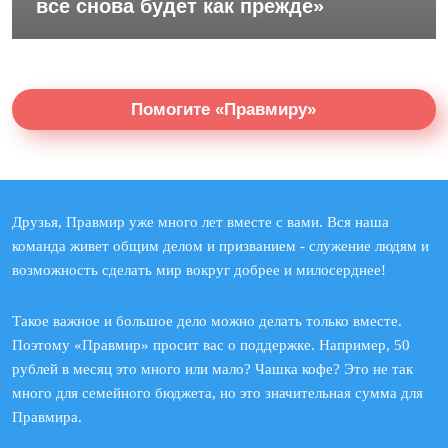
все снова будет как прежде»
Помогите «Правмиру»
Друзья, Правмир уже много лет вместе с вами. Вся наша
команда живет общим делом и призванием - служение людям и
возможность сделать мир вокруг добрее и милосерднее!
Такое важное и большое дело можно делать только вместе.
Поэтому «Правмир» просит вас о поддержке. Например, 50
рублей в месяц это много или мало? Чашка кофе? Это не так
много для семейного бюджета, но это значительная сумма для
Правмира.