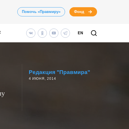
Помочь «Правмиру»
Фонд
EN
Редакция "Правмира"
4 ИЮНЯ, 2014
лу