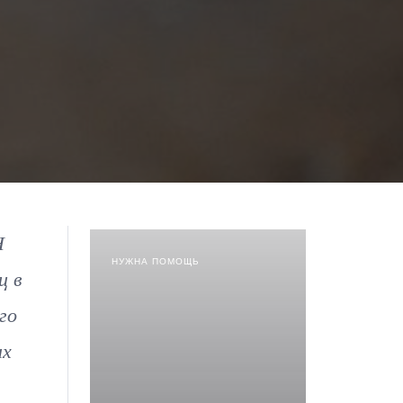
Н
НУЖНА ПОМОЩЬ
ц в
го
ых