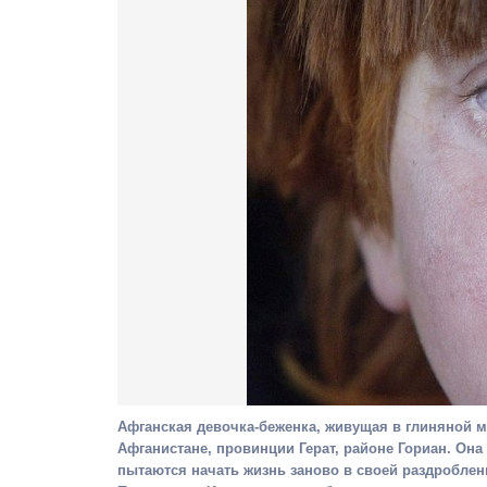
Афганская девочка-беженка, живущая в глиняной м
Афганистане, провинции Герат, районе Гориан. Она
пытаются начать жизнь заново в своей раздробленно