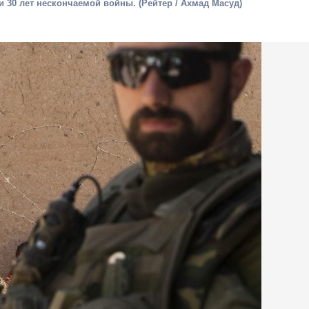
и 30 лет нескончаемой войны. (Рейтер / Ахмад Масуд)