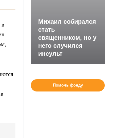
Михаил собирался
 в
стать
ил
священником, но у
ом,
него случился
инсульт
раются
Помочь фонду
ые