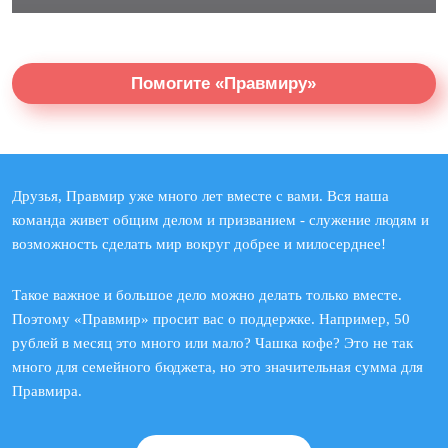
Помогите «Правмиру»
Друзья, Правмир уже много лет вместе с вами. Вся наша
команда живет общим делом и призванием - служение людям и
возможность сделать мир вокруг добрее и милосерднее!
Такое важное и большое дело можно делать только вместе.
Поэтому «Правмир» просит вас о поддержке. Например, 50
рублей в месяц это много или мало? Чашка кофе? Это не так
много для семейного бюджета, но это значительная сумма для
Правмира.