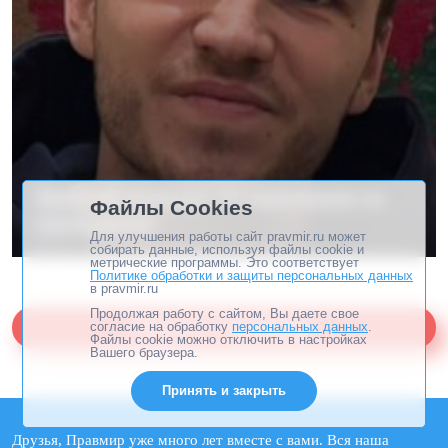
Николай получил 14 переломов на
Файлы Cookies
скалодроме
Для улучшения работы сайт pravmir.ru может
собирать данные, используя файлы cookie и
метрические программы. Это соответствует
Политике обработки и защиты персональных данных
в pravmir.ru
Продолжая работу с сайтом, Вы даете свое
Помогите «Правмиру»
согласие на обработку
персональных данных
.
Файлы cookie можно отключить в настройках
Вашего браузера.
Принять и закрыть
Друзья, Правмир уже много лет вместе с вами. Вся наша