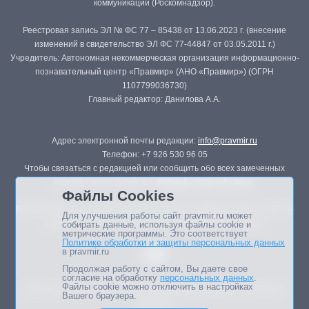
коммуникаций (Роскомнадзор).
Реестровая запись ЭЛ № ФС 77 – 85438 от 13.06.2023 г. (внесение
изменений в свидетельство ЭЛ ФС 77-44847 от 03.05.2011 г.)
Учредитель: Автономная некоммерческая организация информационно-
познавательный центр «Правмир» (АНО «Правмир») (ОГРН
1107799036730)
Главный редактор: Данилова А.А.
Адрес электронной почты редакции:
info@pravmir.ru
Телефон: +7 926 530 96 05
Чтобы связаться с редакцией или сообщить обо всех замеченных
ошибках, воспользуйтесь
формой обратной связи
.
Файлы Cookies
Републикация материалов сайта в печатных изданиях (книгах, прессе)
Для улучшения работы сайт pravmir.ru может
возможна только с письменного разрешения редакции.
собирать данные, используя файлы cookie и
метрические программы. Это соответствует
Политике обработки и защиты персональных данных
в pravmir.ru
Продолжая работу с сайтом, Вы даете свое
согласие на обработку
персональных данных
.
Файлы cookie можно отключить в настройках
Мнение авторов статей портала может не совпадать с позицией
Вашего браузера.
редакции.