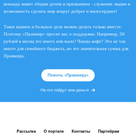
команда живет общим делом и призванием - служение людям и
возможность сделать мир вокруг добрее и милосерднее!
Такое важное и большое дело можно делать только вместе.
Поэтому «Правмир» просит вас о поддержке. Например, 50
рублей в месяц это много или мало? Чашка кофе? Это не так
много для семейного бюджета, но это значительная сумма для
Правмира.
Помочь «Правмиру»
На что пойдут мои деньги
Рассылка
О портале
Контакты
Партнёрам