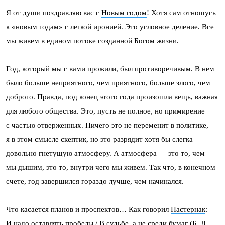
Я от души поздравляю вас с
Новым годом
! Хотя сам отношусь
к «новым годам» с легкой иронией. Это условное деление. Все
мы живем в едином потоке созданной Богом жизни.
Год, который мы с вами прожили, был противоречивым. В нем
было больше неприятного, чем приятного, больше злого, чем
доброго. Правда, под конец этого года произошла вещь, важная
для любого общества. Это, пусть не полное, но примирение
с частью отверженных. Ничего это не переменит в политике,
я в этом смысле скептик, но это разрядит хотя бы слегка
довольно гнетущую атмосферу. А атмосфера — это то, чем
мы дышим, это то, внутри чего мы живем. Так что, в конечном
счете, год завершился гораздо лучше, чем начинался.
Что касается планов и проспектов… Как говорил
Пастернак
:
И надо оставлять пробелы / В судьбе, а не среди бумаг (Б. Л.