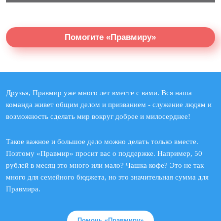
Помогите «Правмиру»
Друзья, Правмир уже много лет вместе с вами. Вся наша
команда живет общим делом и призванием - служение людям и
возможность сделать мир вокруг добрее и милосерднее!
Такое важное и большое дело можно делать только вместе.
Поэтому «Правмир» просит вас о поддержке. Например, 50
рублей в месяц это много или мало? Чашка кофе? Это не так
много для семейного бюджета, но это значительная сумма для
Правмира.
Помочь «Правмиру»