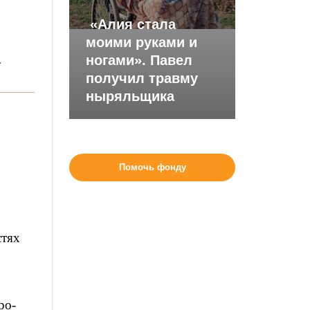
«Алия стала
моими руками и
.
ногами». Павел
получил травму
ныряльщика
Помочь фонду
стях
ро-