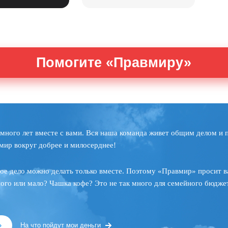
Помогите «Правмиру»
много лет вместе с вами. Вся наша команда живет общим делом и 
мир вокруг добрее и милосерднее!
ое дело можно делать только вместе. Поэтому «Правмир» просит в
ного или мало? Чашка кофе? Это не так много для семейного бюджет
»
На что пойдут мои деньги