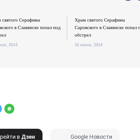
 святого Серафима
Храм святого Серафима
вского в Славянске попал под
Саровского в Славянске попал 
рел
обстрел
юня, 2014
16 июня, 2014
рейти в
Дзен
Google Новости