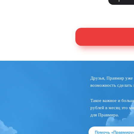
Друзья, Правмир уже 
возможность сделать 
Такое важное и больш
рублей в месяц это м
для Правмира.
Помочь «Правмиру