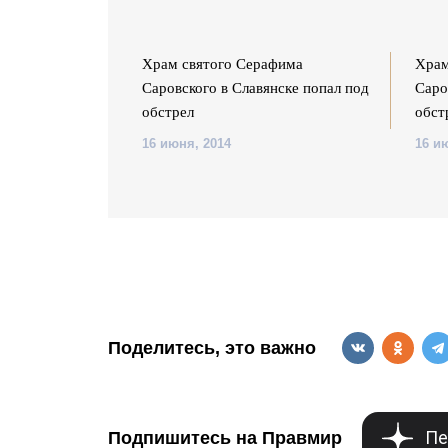
фима
Храм святого Серафима
Храм
нске попал под
Саровского в Славянске попал под
Саро
обстрел
обст
16 июня, 2014
16 и
Поделитесь, это важно
Пе
Подпишитесь на Правмир