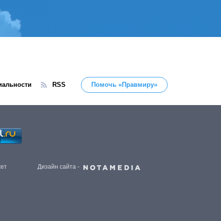
иальности
RSS
Помочь «Правмиру»
жет
Дизайн сайта -