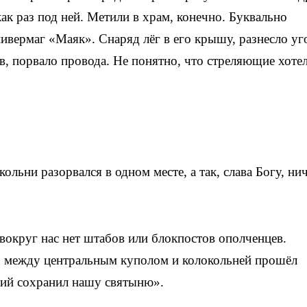
ак раз под ней. Метили в храм, конечно. Буквально
нивермаг «Маяк». Снаряд лёг в его крышу, разнесло уг
в, порвало провода. Не понятно, что стреляющие хоте
льни разорвался в одном месте, а так, слава Богу, ни
вокруг нас нет штабов или блокпостов ополченцев.
но между центральным куполом и колокольней прошёл
кий сохранил нашу святыню».