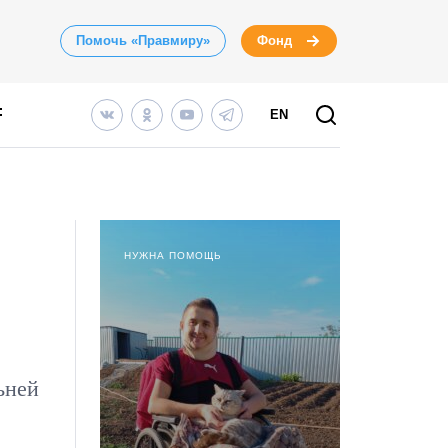
Помочь «Правмиру»
Фонд
EN
НУЖНА ПОМОЩЬ
ьней