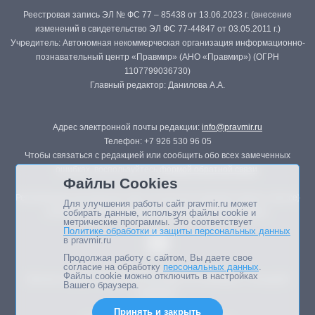
Реестровая запись ЭЛ № ФС 77 – 85438 от 13.06.2023 г. (внесение
изменений в свидетельство ЭЛ ФС 77-44847 от 03.05.2011 г.)
Учредитель: Автономная некоммерческая организация информационно-
познавательный центр «Правмир» (АНО «Правмир») (ОГРН
1107799036730)
Главный редактор: Данилова А.А.
Адрес электронной почты редакции:
info@pravmir.ru
Телефон: +7 926 530 96 05
Чтобы связаться с редакцией или сообщить обо всех замеченных
ошибках, воспользуйтесь
формой обратной связи
.
Файлы Cookies
Републикация материалов сайта в печатных изданиях (книгах, прессе)
Для улучшения работы сайт pravmir.ru может
возможна только с письменного разрешения редакции.
собирать данные, используя файлы cookie и
метрические программы. Это соответствует
Политике обработки и защиты персональных данных
в pravmir.ru
Продолжая работу с сайтом, Вы даете свое
согласие на обработку
персональных данных
.
Файлы cookie можно отключить в настройках
Мнение авторов статей портала может не совпадать с позицией
Вашего браузера.
редакции.
Принять и закрыть