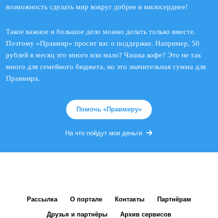
возможность сделать мир вокруг добрее и милосерднее!
Такое важное и большое дело можно делать только вместе.
Поэтому «Правмир» просит вас о поддержке. Например, 50
рублей в месяц это много или мало? Чашка кофе? Это не так
много для семейного бюджета, но это значительная сумма для
Правмира.
Помочь «Правмиру»
На что пойдут мои деньги
Рассылка
О портале
Контакты
Партнёрам
Друзья и партнёры
Архив сервисов