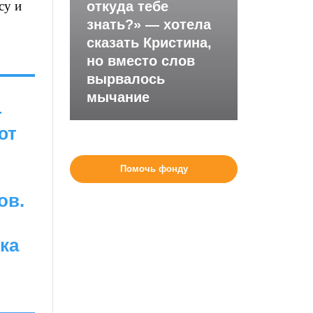
су и
откуда тебе
знать?» — хотела
сказать Кристина,
но вместо слов
вырвалось
мычание
—
ют
Помочь фонду
ов.
ка