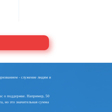
призванием - служение людям и
ас о поддержке. Например, 50
а, но это значительная сумма