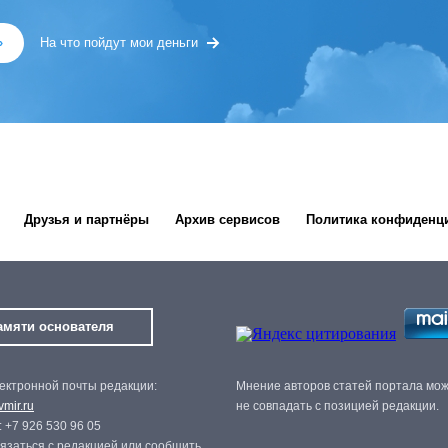
»
На что пойдут мои деньги
Друзья и партнёры
Архив сервисов
Политика конфиденц
амяти основателя
ектронной почты редакции:
Мнение авторов статей портала мо
mir.ru
не совпадать с позицией редакции.
 +7 926 530 96 05
язаться с редакцией или сообщить