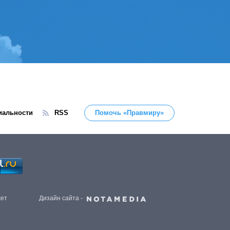
иальности
RSS
Помочь «Правмиру»
жет
Дизайн сайта -