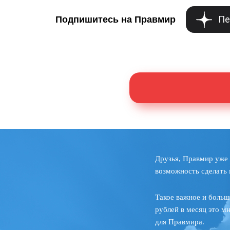
Пе
Подпишитесь на Правмир
Друзья, Правмир уже 
возможность сделать 
Такое важное и больш
рублей в месяц это м
для Правмира.