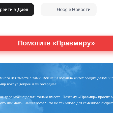
рейти в
Дзен
Google Новости
Помогите «Правмиру»
много лет вместе с вами. Вся наша команда живет общим делом и 
мир вокруг добрее и милосерднее!
ое дело можно делать только вместе. Поэтому «Правмир» просит в
ного или мало? Чашка кофе? Это не так много для семейного бюджет