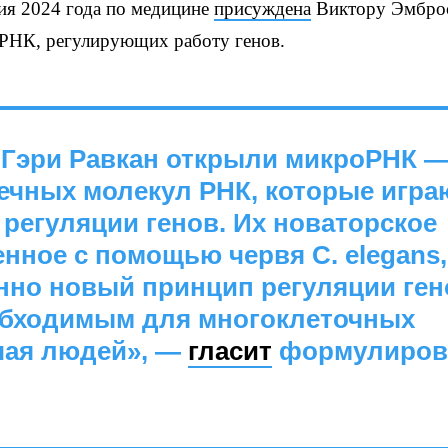
ия 2024 года по медицине
присуждена
Виктору Эмбро
оРНК, регулирующих работу генов.
 Гэри Равкан открыли микроРНК 
ечных молекул РНК, которые игра
регуляции генов. Их новаторское
нное с помощью червя C. elegans,
но новый принцип регуляции ген
обходимым для многоклеточных
чая людей», —
гласит
формулиров