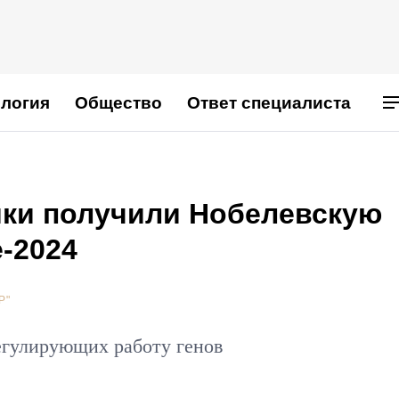
логия
Общество
Ответ специалиста
ики получили Нобелевскую
-2024
Р"
егулирующих работу генов