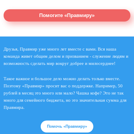
Помогите «Правмиру»
Друзья, Правмир уже много лет вместе с вами. Вся наша
команда живет общим делом и призванием - служение людям и
возможность сделать мир вокруг добрее и милосерднее!
Такое важное и большое дело можно делать только вместе.
Поэтому «Правмир» просит вас о поддержке. Например, 50
рублей в месяц это много или мало? Чашка кофе? Это не так
много для семейного бюджета, но это значительная сумма для
Правмира.
Помочь «Правмиру»