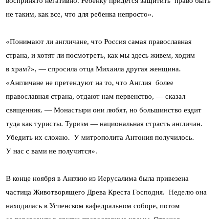
воспринято негативно. Ребенку придется защитить право быть
не таким, как все, что для ребенка непросто».
«Понимают ли англичане, что Россия самая православная
страна, и хотят ли посмотреть, как мы здесь живем, ходим
в храм?», — спросила отца Михаила другая женщина.
«Англичане не претендуют на то, что Англия более
православная страна, отдают нам первенство, — сказал
священник. — Монастыри они любят, но большинство ездит
туда как туристы. Туризм — национальная страсть англичан.
Убедить их сложно. У митрополита Антония получилось.
У нас с вами не получится».
В конце ноября в Англию из Иерусалима была привезена
частица Животворящего Древа Креста Господня. Неделю она
находилась в Успенском кафедральном соборе, потом