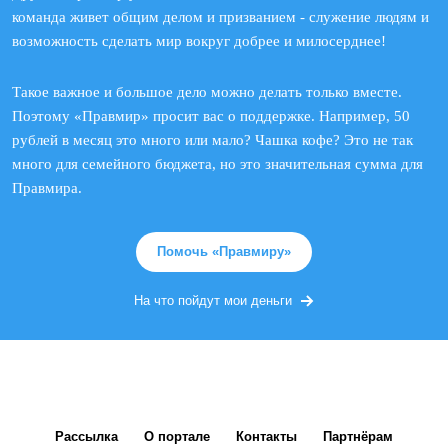
команда живет общим делом и призванием - служение людям и
возможность сделать мир вокруг добрее и милосерднее!
Такое важное и большое дело можно делать только вместе.
Поэтому «Правмир» просит вас о поддержке. Например, 50
рублей в месяц это много или мало? Чашка кофе? Это не так
много для семейного бюджета, но это значительная сумма для
Правмира.
Помочь «Правмиру»
На что пойдут мои деньги
Рассылка
О портале
Контакты
Партнёрам