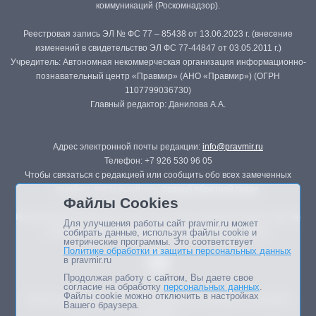
коммуникаций (Роскомнадзор).
Реестровая запись ЭЛ № ФС 77 – 85438 от 13.06.2023 г. (внесение
изменений в свидетельство ЭЛ ФС 77-44847 от 03.05.2011 г.)
Учредитель: Автономная некоммерческая организация информационно-
познавательный центр «Правмир» (АНО «Правмир») (ОГРН
1107799036730)
Главный редактор: Данилова А.А.
Адрес электронной почты редакции:
info@pravmir.ru
Телефон: +7 926 530 96 05
Чтобы связаться с редакцией или сообщить обо всех замеченных
ошибках, воспользуйтесь
формой обратной связи
.
Файлы Cookies
Републикация материалов сайта в печатных изданиях (книгах, прессе)
Для улучшения работы сайт pravmir.ru может
возможна только с письменного разрешения редакции.
собирать данные, используя файлы cookie и
метрические программы. Это соответствует
Политике обработки и защиты персональных данных
в pravmir.ru
Продолжая работу с сайтом, Вы даете свое
согласие на обработку
персональных данных
.
Файлы cookie можно отключить в настройках
Мнение авторов статей портала может не совпадать с позицией
Вашего браузера.
редакции.