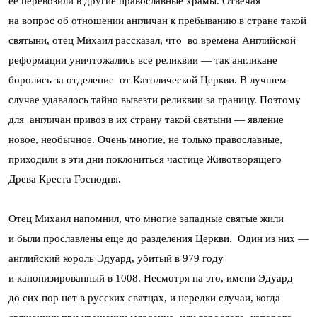
ее перевозили в другие православные храмы. Отвечая
на вопрос об отношении англичан к пребыванию в стране такой
святыни, отец Михаил рассказал, что во времена Английской
реформации уничтожались все реликвии — так англикане
боролись за отделение от Католической Церкви. В лучшем
случае удавалось тайно вывезти реликвии за границу. Поэтому
для англичан привоз в их страну такой святыни — явление
новое, необычное. Очень многие, не только православные,
приходили в эти дни поклониться частице Животворящего
Древа Креста Господня.
Отец Михаил напомнил, что многие западные святые жили
и были прославлены еще до разделения Церкви. Один из них —
английский король Эдуард, убитый в 979 году
и канонизированный в 1008. Несмотря на это, имени Эдуард
до сих пор нет в русских святцах, и нередки случаи, когда