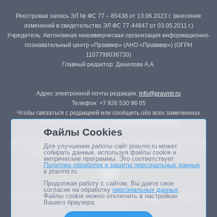
Реестровая запись ЭЛ № ФС 77 – 85438 от 13.06.2023 г. (внесение
изменений в свидетельство ЭЛ ФС 77-44847 от 03.05.2011 г.)
Учредитель: Автономная некоммерческая организация информационно-
познавательный центр «Правмир» (АНО «Правмир») (ОГРН
1107799036730)
Главный редактор: Данилова А.А.
Адрес электронной почты редакции:
info@pravmir.ru
Телефон: +7 926 530 96 05
Чтобы связаться с редакцией или сообщить обо всех замеченных
ошибках, воспользуйтесь
формой обратной связи
.
Файлы Cookies
Републикация материалов сайта в печатных изданиях (книгах, прессе)
Для улучшения работы сайт pravmir.ru может
возможна только с письменного разрешения редакции.
собирать данные, используя файлы cookie и
метрические программы. Это соответствует
Политике обработки и защиты персональных данных
в pravmir.ru
Продолжая работу с сайтом, Вы даете свое
согласие на обработку
персональных данных
.
Файлы cookie можно отключить в настройках
Мнение авторов статей портала может не совпадать с позицией
Вашего браузера.
редакции.