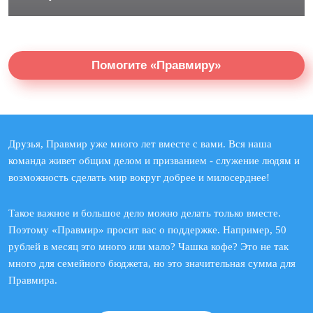
Помогите «Правмиру»
Друзья, Правмир уже много лет вместе с вами. Вся наша
команда живет общим делом и призванием - служение людям и
возможность сделать мир вокруг добрее и милосерднее!
Такое важное и большое дело можно делать только вместе.
Поэтому «Правмир» просит вас о поддержке. Например, 50
рублей в месяц это много или мало? Чашка кофе? Это не так
много для семейного бюджета, но это значительная сумма для
Правмира.