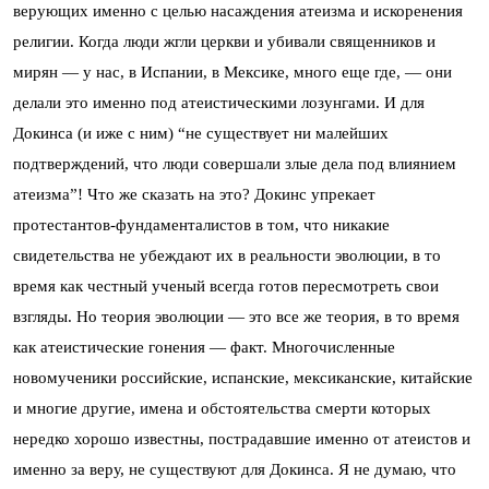
верующих именно с целью насаждения атеизма и искоренения
религии. Когда люди жгли церкви и убивали священников и
мирян — у нас, в Испании, в Мексике, много еще где, — они
делали это именно под атеистическими лозунгами. И для
Докинса (и иже с ним) “не существует ни малейших
подтверждений, что люди совершали злые дела под влиянием
атеизма”! Что же сказать на это? Докинс упрекает
протестантов-фундаменталистов в том, что никакие
свидетельства не убеждают их в реальности эволюции, в то
время как честный ученый всегда готов пересмотреть свои
взгляды. Но теория эволюции — это все же теория, в то время
как атеистические гонения — факт. Многочисленные
новомученики российские, испанские, мексиканские, китайские
и многие другие, имена и обстоятельства смерти которых
нередко хорошо известны, пострадавшие именно от атеистов и
именно за веру, не существуют для Докинса. Я не думаю, что