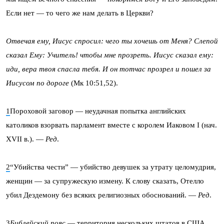
Если нет — то чего же нам делать в Церкви?
Отвечая ему, Иисус спросил: чего ты хочешь от Меня? Слепой
сказал Ему: Учитель! чтобы мне прозреть. Иисус сказал ему:
иди, вера твоя спасла тебя. И он тотчас прозрел и пошел за
Иисусом по дороге
(Мк 10:51,52).
1
Пороховой заговор — неудачная попытка английских
католиков взорвать парламент вместе с королем Иаковом I (нач.
XVII в.). —
Ред
.
2
“Убийства чести” — убийство девушек за утрату целомудрия,
женщин — за супружескую измену. К слову сказать, Отелло
убил Дездемону без всяких религиозных обоснований. —
Ред
.
3
Библейский пояс
— территория нескольких штатов в США,