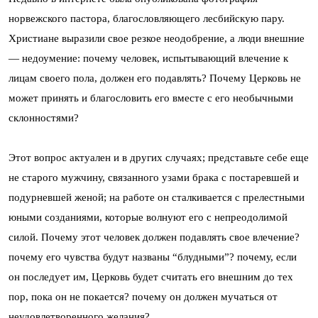
норвежского пастора, благословляющего лесбийскую пару.
Христиане выразили свое резкое неодобрение, а люди внешние
— недоумение: почему человек, испытывающий влечение к
лицам своего пола, должен его подавлять? Почему Церковь не
может принять и благословить его вместе с его необычными
склонностями?
Этот вопрос актуален и в других случаях; представьте себе еще
не старого мужчину, связанного узами брака с постаревшей и
подурневшей женой; на работе он сталкивается с прелестными
юными созданиями, которые волнуют его с непреодолимой
силой. Почему этот человек должен подавлять свое влечение?
почему его чувства будут названы “блудными”? почему, если
он последует им, Церковь будет считать его внешним до тех
пор, пока он не покается? почему он должен мучаться от
неудовлетворенного желания?