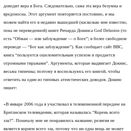
доводит вера в Бога. Следовательно, сама эта вера безумна и
вредоносна. Этот аргумент повторяется постоянно, и мы
можем найти его в недавно вышедшей (насколько мне известно,
пока не переведенной) книге Ричарда Докинса God Delusion (то
есть “Обман — или заблуждение — о Боге”; в более свободном
переводе — “Бог как заблуждение”). Как сообщает сайт ВВС,
книга “пользуется ошеломительным успехом и продается
огромными тиражами”. Аргументы, которые выдвигает Докинс,
весьма типичны; поэтому я воспользуюсь его книгой, чтобы
ответить на один из типовых атеистических доводов. Докинс
пишет:
«В январе 2006 года я участвовал в телевизионной передаче на
Британском телевидении, которая называлась “Корень всего
зла?”. Поначалу мне не понравилось название; религия не
является корнем всего зла, потому что ни одна вещь не может