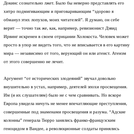
Докинс сознательно лжет. Было бы неверно представлять его
хитро подмигивающим и приговаривающим “здорово я
обманул этих лопухов, моих читателей”. Я думаю, он себе
верит — точно так же, как, например, ревизионист Дэвид
Ирвинг искренен в своем отрицании Холокоста. Человек может
просто в упор не видеть того, что не вписывается в его картину
мира — независимо от того, верующий он или атеист. Атеизм
от этого совершенно не лечит.
Аргумент “от исторических злодеяний” звучал довольно
внушительно в устах, например, деятелей эпохи просвещения.
Им (и их слушателям) было не с чем сравнивать. Но вскоре
Европа увидела ничуть не менее впечатляющие преступления,
совершенные под знаменами просвещения и разума. “Адские
колонны” генерала Тюрро занялись франко-французским
геноцидом в Вандее, а революционные солдаты принялись