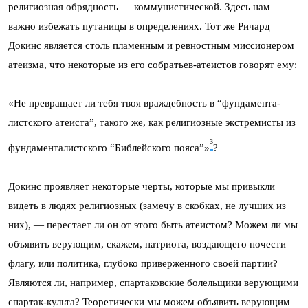
религиозная обрядность — коммунистической. Здесь нам
важно избежать путаницы в определениях. Тот же Ричард
Докинс является столь пламенным и ревностным миссионером
атеизма, что некоторые из его собратьев-атеистов говорят ему:
«Не превращает ли тебя твоя враждебность в “фундамента­
лист­ского атеиста”, такого же, как религиозные экстремисты из
3
фундаменталистского “Библейского пояса”»
?
Докинс проявляет некоторые черты, которые мы привыкли
видеть в людях религиозных (замечу в скобках, не лучших из
них), — перестает ли он от этого быть атеистом? Можем ли мы
объявить верующим, скажем, патриота, воздающего почести
флагу, или политика, глубоко приверженного своей партии?
Являются ли, например, спартаковские болельщики верующими
спартак-культа? Теоретически мы можем объявить верующим