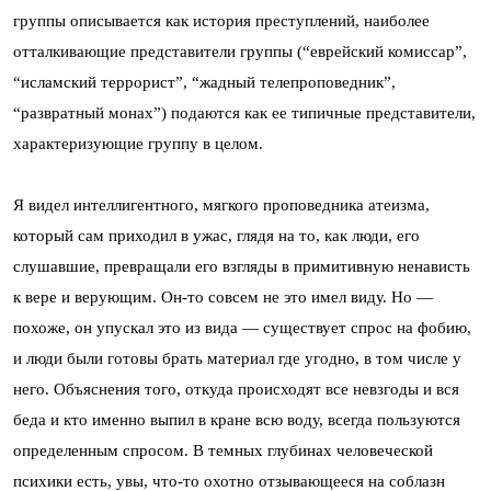
группы описывается как история преступлений, наиболее
отталкивающие представители группы (“еврейский комиссар”,
“ис­лам­ский террорист”, “жадный телепроповедник”,
“развратный монах”) подаются как ее типичные представители,
характеризующие группу в целом.
Я видел интеллигентного, мягкого проповедника атеизма,
который сам приходил в ужас, глядя на то, как люди, его
слушавшие, превращали его взгляды в примитивную ненависть
к вере и верующим. Он-то совсем не это имел виду. Но —
похоже, он упускал это из вида — существует спрос на фобию,
и люди были готовы брать материал где угодно, в том числе у
него. Объяснения того, откуда происходят все невзгоды и вся
беда и кто именно выпил в кране всю воду, всегда пользуются
определенным спросом. В темных глубинах человеческой
психики есть, увы, что-то охотно отзывающееся на соблазн