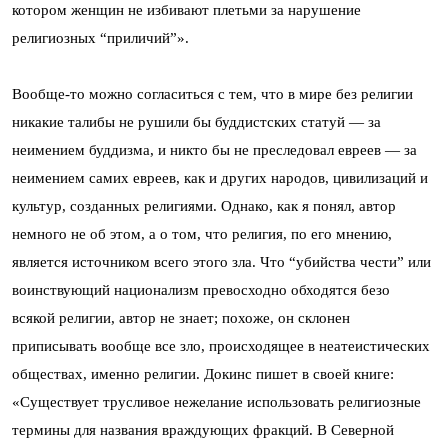
котором женщин не избивают плетьми за нарушение
религиозных “приличий”».
Вообще-то можно согласиться с тем, что в мире без религии
никакие талибы не рушили бы буддистских статуй — за
неимением буддизма, и никто бы не преследовал евреев — за
неимением самих евреев, как и других народов, цивилизаций и
культур, созданных религиями. Однако, как я понял, автор
немного не об этом, а о том, что религия, по его мнению,
является источником всего этого зла. Что “убийства чести” или
воинствующий национализм превосходно обходятся безо
всякой религии, автор не знает; похоже, он склонен
приписывать вообще все зло, происходящее в неатеистических
обществах, именно религии. Докинс пишет в своей книге:
«Существует трусливое нежелание использовать религиозные
термины для названия враждующих фракций. В Северной