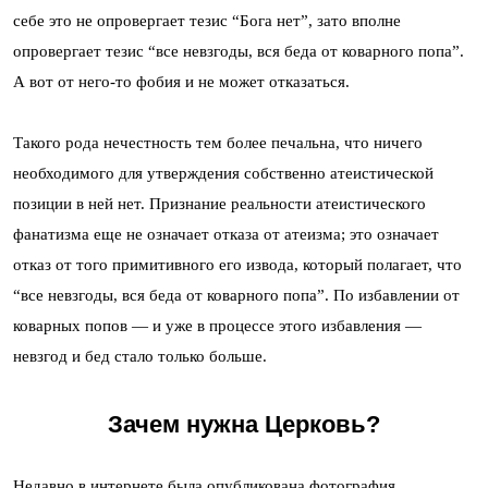
себе это не опровергает тезис “Бога нет”, зато вполне
опровергает тезис “все невзгоды, вся беда от коварного попа”.
А вот от него-то фобия и не может отказаться.
Такого рода нечестность тем более печальна, что ничего
необходимого для утверждения собственно атеистической
позиции в ней нет. Признание реальности атеистического
фанатизма еще не означает отказа от атеизма; это означает
отказ от того примитивного его извода, который полагает, что
“все невзгоды, вся беда от коварного попа”. По избавлении от
коварных попов — и уже в процессе этого избавления —
невзгод и бед стало только больше.
Зачем нужна Церковь?
Недавно в интернете была опубликована фотография