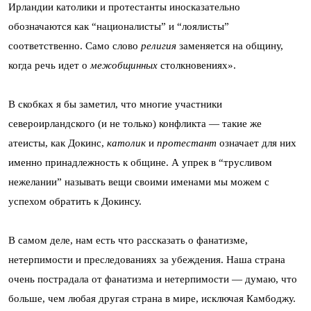
Ирландии католики и протестанты иносказательно
обозначаются как “националисты” и “лоялисты”
соответственно. Само слово
религия
заменяется на общину,
когда речь идет о
межобщинных
столкновениях».
В скобках я бы заметил, что многие участники
североирландского (и не только) конфликта — такие же
атеисты, как Докинс,
католик
и
протестант
означает для них
именно принадлежность к общине. А упрек в “трусливом
нежелании” называть вещи своими именами мы можем с
успехом обратить к Докинсу.
В самом деле, нам есть что рассказать о фанатизме,
нетерпимости и преследованиях за убеждения. Наша страна
очень пострадала от фанатизма и нетерпимости — думаю, что
больше, чем любая другая страна в мире, исключая Камбоджу.