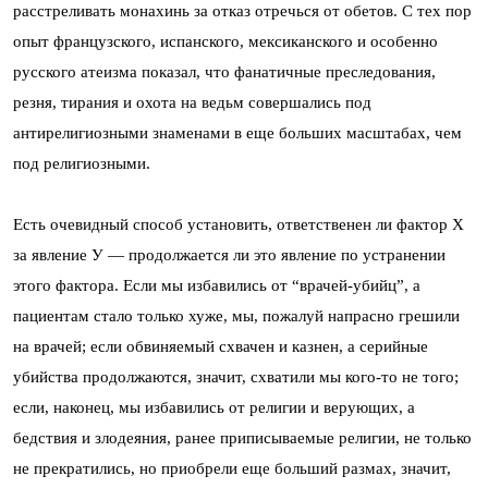
расстреливать монахинь за отказ отречься от обетов. С тех пор
опыт французского, испанского, мексиканского и особенно
русского атеизма показал, что фанатичные преследования,
резня, тирания и охота на ведьм совершались под
антирелигиозными знаменами в еще больших масштабах, чем
под религиозными.
Есть очевидный способ установить, ответственен ли фактор Х
за явление У — продолжается ли это явление по устранении
этого фактора. Если мы избавились от “врачей-убийц”, а
пациентам стало только хуже, мы, пожалуй напрасно грешили
на врачей; если обвиняемый схвачен и казнен, а серийные
убийства продолжаются, значит, схватили мы кого-то не того;
если, наконец, мы избавились от религии и верующих, а
бедствия и злодеяния, ранее приписываемые религии, не только
не прекратились, но приобрели еще больший размах, значит,