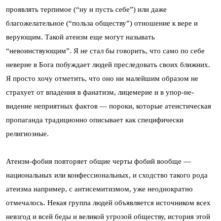
проявлять терпимое (“ну и пусть себе”) или даже
благожелательное (“польза обществу”) отношение к вере и
верующим. Такой атеизм еще могут называть
“невоинствующим”. Я не стал бы говорить, что само по себе
неверие в Бога побуждает людей преследовать своих ближних.
Я просто хочу отметить, что оно ни малейшим образом не
страхует от впадения в фанатизм, лицемерие и в упор-не-
видение неприятных фактов — пороки, которые атеистическая
пропаганда традиционно описывает как специфически
религиозные.
Атеизм-фобия повторяет общие черты фобий вообще —
национальных или конфессиональных, и сходство такого рода
атеизма например, с антисемитизмом, уже неоднократно
отмечалось. Некая группа людей объявляется источником всех
невзгод и всей беды и великой угрозой обществу, история этой