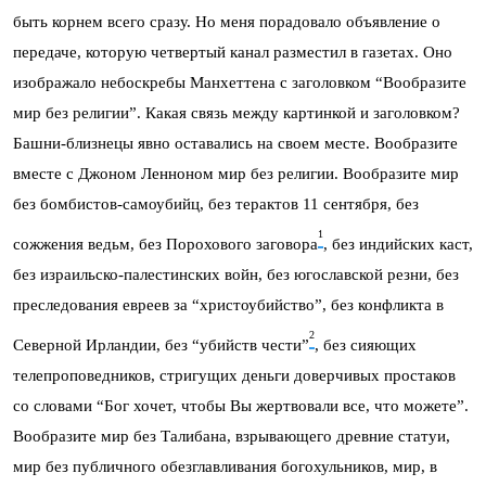
быть корнем всего сразу. Но меня порадовало объявление о
передаче, которую четвертый канал разместил в газетах. Оно
изображало небоскребы Манхеттена с заголовком “Вообразите
мир без религии”. Какая связь между картинкой и заголовком?
Башни-близнецы явно оставались на своем месте. Вообразите
вместе с Джоном Ленноном мир без религии. Вообразите мир
без бомбистов-самоубийц, без терактов 11 сентября, без
1
сожжения ведьм, без Порохового заговора
, без индийских каст,
без израильско-палестинских войн, без югославской резни, без
преследования евреев за “христоубийство”, без конфликта в
2
Северной Ирландии, без “убийств чести”
, без сияющих
телепроповедников, стригущих деньги доверчивых простаков
со словами “Бог хочет, чтобы Вы жертвовали все, что можете”.
Вообразите мир без Талибана, взрывающего древние статуи,
мир без публичного обезглавливания богохульников, мир, в