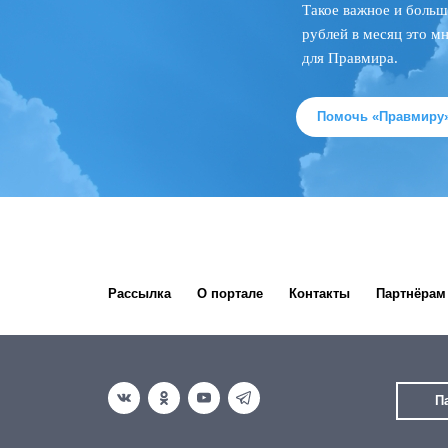
Такое важное и больш
рублей в месяц это м
для Правмира.
Помочь «Правмиру
Рассылка
О портале
Контакты
Партнёрам
П