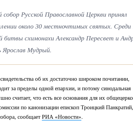
 собор Русской Православной Церкви принял
лении около 30 местночтимых святых. Среди 
й битвы схимонахи Александр Пересвет и Анд
ь Ярослав Мудрый.
свидетельства об их достаточно широком почитании,
одит за пределы одной епархии, и потому синодальная
шно считает, что есть все основания для их общецерк
 комиссии по канонизации епископ Троицкий Панкратий
собора, сообщает
РИА «Новости»
.