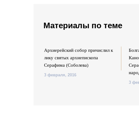
Материалы по теме
ткин прославлен
Архиерейский собор причислил к
Болг
лику святых архиепископа
Кано
Серафима (Соболева)
Сера
наро
3 февраля, 2016
3 фе