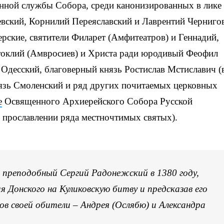
нной службы Собора, среди канонизированных в лике
ский, Корнилий Переяславский и Лаврентий Черниго
рские, святители Филарет (Амфитеатров) и Геннадий,
токлий (Амвросиев) и Христа ради юродивый Феофил
Одесский, благоверный князь Ростислав Мстиславич (
язь Смоленский и ряд других почитаемых церковных
е
Освященного Архиерейского Собора Русской
прославлении ряда местночтимых святых).
 преподобный Сергий Радонежский в 1380 году,
я Донского на Куликовскую битву и предсказав его
ков своей обители – Андрея (Ослябю) и Александра