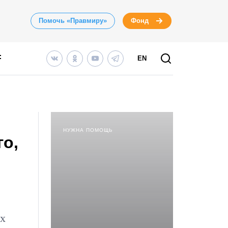
Помочь «Правмиру»
Фонд
EN
НУЖНА ПОМОЩЬ
о,
ых