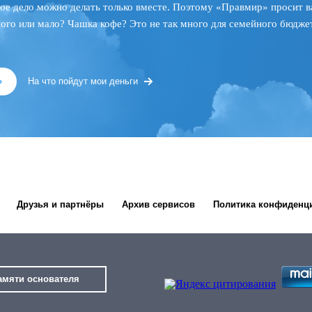
ое дело можно делать только вместе. Поэтому «Правмир» просит в
ного или мало? Чашка кофе? Это не так много для семейного бюджет
»
На что пойдут мои деньги
Друзья и партнёры
Архив сервисов
Политика конфиденц
амяти основателя