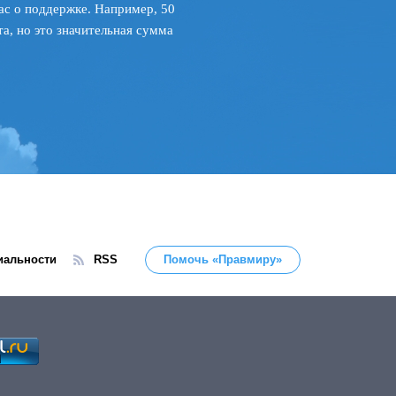
ас о поддержке. Например, 50
а, но это значительная сумма
иальности
RSS
Помочь «Правмиру»