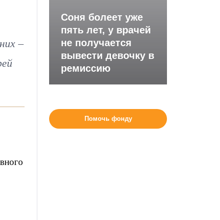
Соня болеет уже
пять лет, у врачей
них –
не получается
вывести девочку в
рей
ремиссию
Помочь фонду
овного
,