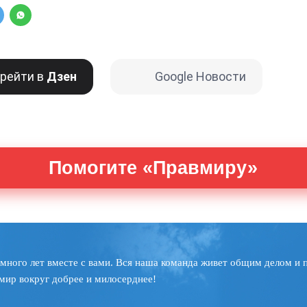
рейти в
Дзен
Google Новости
Помогите «Правмиру»
много лет вместе с вами. Вся наша команда живет общим делом и 
мир вокруг добрее и милосерднее!