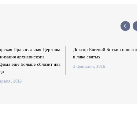
арская Православная Церковь:
Доктор Евгений Боткин просла
низация архиепископа
в лике святых
фима еще больше сблизит два
3 февраля, 2016
да
враля, 2016