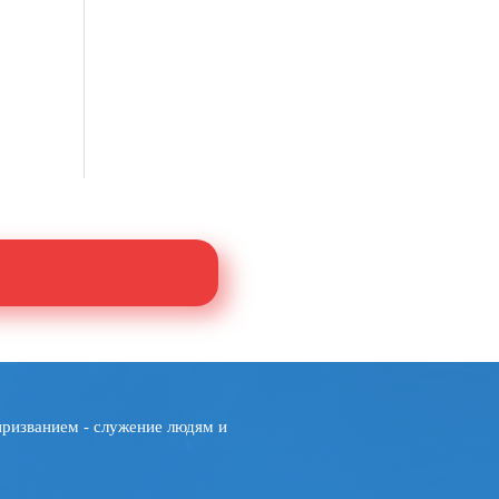
призванием - служение людям и