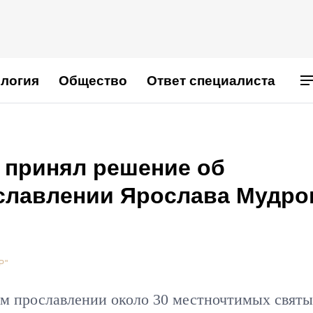
логия
Общество
Ответ специалиста
 принял решение об
лавлении Ярослава Мудрог
Р"
м прославлении около 30 местночтимых свят