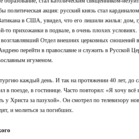
е образование, стал католическим священником-­иезуи
бы политическая акция: русский князь стал кардинало
Ватикана в США, увидел, что его лишили жилья: дом, г
кой-то прихожанки в подвале, в очень плохих условиях.
, возглавлявший Отдел внешних церковных сношений 
ндрею перейти в православие и служить в Русской Це
авославным игуменом.
тургию каждый день. И так на протяжении 40 лет, до 
л в поезде, в гостинице. Часто повторял: «Я хочу всё
ь у Христа за пазухой». Он смотрел по телевизору нов
дят, и молиться за погибших.
кого