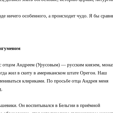
оде ничего особенного, а происходит чудо. Я бы сравн
 игуменом
с отцом Андреем (Урусовым) — русским князем, мона
огда жил в скиту в американском штате Орегон. Наш
мениваться клириками. По просьбе отца Андрея меня
д.
ьшевики. Он воспитывался в Бельгии в приёмной