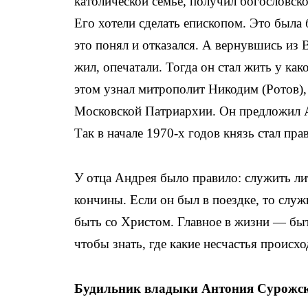
католической семье, получил богословско
Его хотели сделать епископом. Это была 
это понял и отказался. А вернувшись из 
жил, опечатали. Тогда он стал жить у ка
этом узнал митрополит Никодим (Ротов)
Московской Патриархии. Он предложил А
Так в начале 1970-х годов князь стал пр
У отца Андрея было правило: служить ли
кончины. Если он был в поездке, то служи
быть со Христом. Главное в жизни — быт
чтобы знать, где какие несчастья происхо
Будильник владыки Антония Сурожс