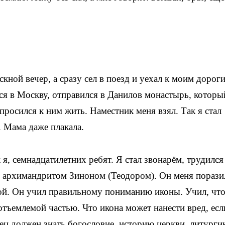
кной вечер, а сразу сел в поезд и уехал к моим дорог
ся в Москву, отправился в Данилов монастырь, которы
опросился к ним жить. Наместник меня взял. Так я стал
. Мама даже плакала.
я, семнадцатилетних ребят. Я стал звонарём, трудился
с архимандритом Зиноном (Теодором). Он меня порази
дой. Он учил правильному пониманию иконы. Учил, чт
еотъемлемой частью. Что икона может нанести вред, есл
ец должен знать богословие, историю церкви, литургик