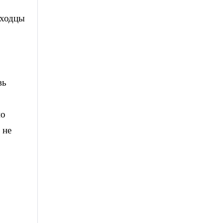
ыходцы
вь
по
 не