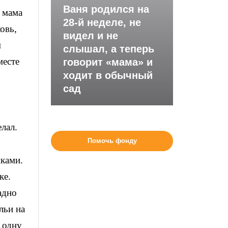
Ваня родился на
, мама
28-й неделе, не
овь,
видел и не
м
слышал, а теперь
месте
говорит «мама» и
ходит в обычный
сад
елал.
Помочь фонду
ками.
ке.
адно
льи на
ё одну