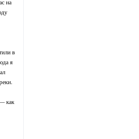
ас на
оду
тили в
ода я
ал
реки.
 — как