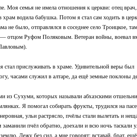
е. Моя семья не имела отношения к церкви: отец врач
в храм водила бабушка. Потом я стал сам ходить в церк
ама не было, отправлялся в соседнее село Троицкое, та
— отцом Руфом Поляковым. Ветеран вой­ны, воевал в
Павловым).
т я стал прислуживать в храме. Удивительной веры был
огу, часами служил в алтаре, да ещё земные поклоны д
ми из Сухуми, которых называли абхазскими отшельни
лянках. Я помогал собирать фрукты, трудился на пасе
неровная, ульи растрясло, пчёлы стали вылетать и нещ
 заманили пчёл обратно, доехали и всю ночь таскали у
землю. Лежу без сил, а мне говорят: вставай, брат, ещ