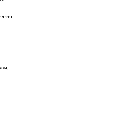
ил это
хом,