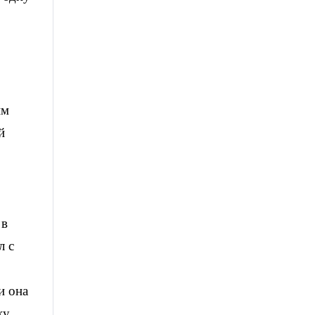
им
й
 в
л с
о
и она
у.