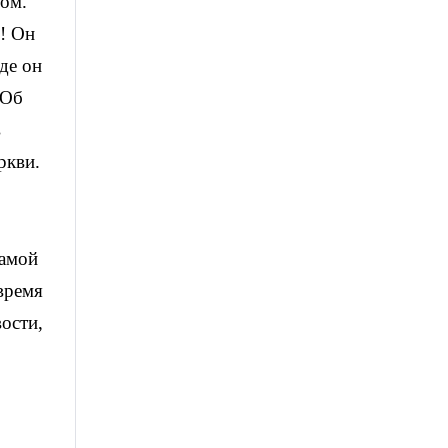
том.
м! Он
де он
 Об
в
ркви.
самой
 время
ости,