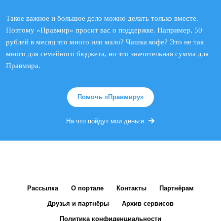
Такое важное и большое дело можно делать только вместе.
Поэтому «Правмир» просит вас о поддержке. Например, 50
рублей в месяц это много или мало? Чашка кофе? Это не так
много для семейного бюджета, но это значительная сумма для
Правмира.
Помочь «Правмиру»
На что пойдут мои деньги
Рассылка
О портале
Контакты
Партнёрам
Друзья и партнёры
Архив сервисов
Политика конфиденциальности