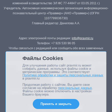
изменений в свидетельство ЭЛ ФС 77-44847 от 03.05.2011 г.)
Учредитель: Автономная некоммерческая организация информационно-
познавательный центр «Правмир» (АНО «Правмир») (ОГРН
1107799036730)
Главный редактор: Данилова А.А.
Адрес электронной почты редакции:
info@pravmir.ru
Телефон: +7 926 530 96 05
Чтобы связаться с редакцией или сообщить обо всех замеченных
ошибках, воспользуйтесь
формой обратной связи
.
Файлы Cookies
Републикация материалов сайта в печатных изданиях (книгах, прессе)
Для улучшения работы сайт pravmir.ru может
возможна только с письменного разрешения редакции.
собирать данные, используя файлы cookie и
метрические программы. Это соответствует
Политике обработки и защиты персональных данных
в pravmir.ru
Продолжая работу с сайтом, Вы даете свое
согласие на обработку
персональных данных
.
Файлы cookie можно отключить в настройках
Мнение авторов статей портала может не совпадать с позицией
Вашего браузера.
редакции.
Принять и закрыть
Дизайн сайта -