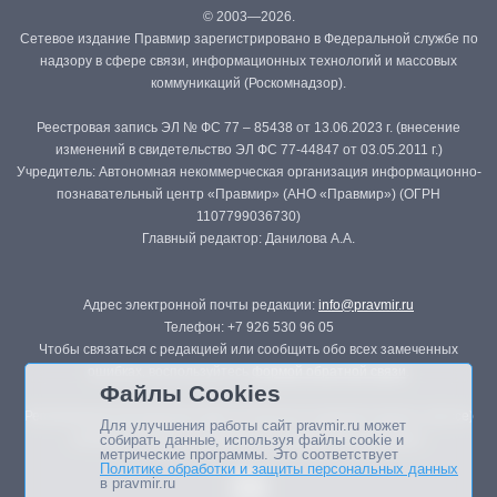
© 2003—2026.
Сетевое издание Правмир зарегистрировано в Федеральной службе по
надзору в сфере связи, информационных технологий и массовых
коммуникаций (Роскомнадзор).
Реестровая запись ЭЛ № ФС 77 – 85438 от 13.06.2023 г. (внесение
изменений в свидетельство ЭЛ ФС 77-44847 от 03.05.2011 г.)
Учредитель: Автономная некоммерческая организация информационно-
познавательный центр «Правмир» (АНО «Правмир») (ОГРН
1107799036730)
Главный редактор: Данилова А.А.
Адрес электронной почты редакции:
info@pravmir.ru
Телефон: +7 926 530 96 05
Чтобы связаться с редакцией или сообщить обо всех замеченных
ошибках, воспользуйтесь
формой обратной связи
.
Файлы Cookies
Републикация материалов сайта в печатных изданиях (книгах, прессе)
Для улучшения работы сайт pravmir.ru может
возможна только с письменного разрешения редакции.
собирать данные, используя файлы cookie и
метрические программы. Это соответствует
Политике обработки и защиты персональных данных
в pravmir.ru