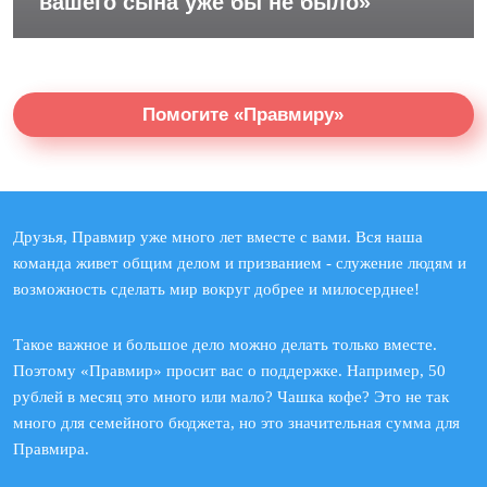
вашего сына уже бы не было»
Помогите «Правмиру»
Друзья, Правмир уже много лет вместе с вами. Вся наша
команда живет общим делом и призванием - служение людям и
возможность сделать мир вокруг добрее и милосерднее!
Такое важное и большое дело можно делать только вместе.
Поэтому «Правмир» просит вас о поддержке. Например, 50
рублей в месяц это много или мало? Чашка кофе? Это не так
много для семейного бюджета, но это значительная сумма для
Правмира.