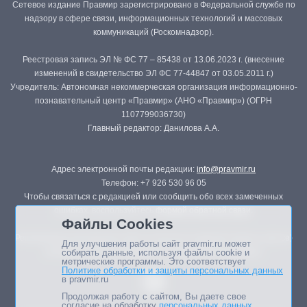
Сетевое издание Правмир зарегистрировано в Федеральной службе по
надзору в сфере связи, информационных технологий и массовых
коммуникаций (Роскомнадзор).
Реестровая запись ЭЛ № ФС 77 – 85438 от 13.06.2023 г. (внесение
изменений в свидетельство ЭЛ ФС 77-44847 от 03.05.2011 г.)
Учредитель: Автономная некоммерческая организация информационно-
познавательный центр «Правмир» (АНО «Правмир») (ОГРН
1107799036730)
Главный редактор: Данилова А.А.
Адрес электронной почты редакции:
info@pravmir.ru
Телефон: +7 926 530 96 05
Чтобы связаться с редакцией или сообщить обо всех замеченных
ошибках, воспользуйтесь
формой обратной связи
.
Файлы Cookies
Републикация материалов сайта в печатных изданиях (книгах, прессе)
Для улучшения работы сайт pravmir.ru может
возможна только с письменного разрешения редакции.
собирать данные, используя файлы cookie и
метрические программы. Это соответствует
Политике обработки и защиты персональных данных
в pravmir.ru
Продолжая работу с сайтом, Вы даете свое
согласие на обработку
персональных данных
.