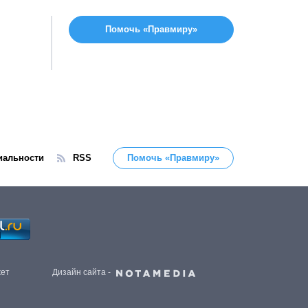
Помочь «Правмиру»
иальности
RSS
Помочь «Правмиру»
жет
Дизайн сайта -