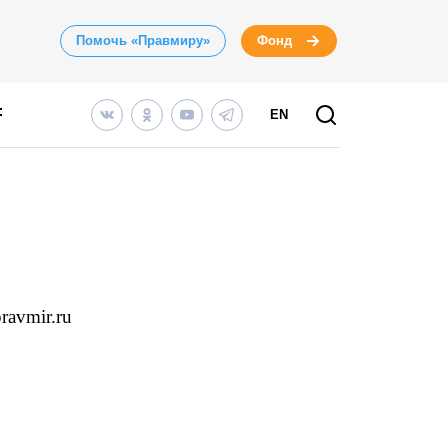
Помочь «Правмиру»
Фонд
EN
ravmir.ru