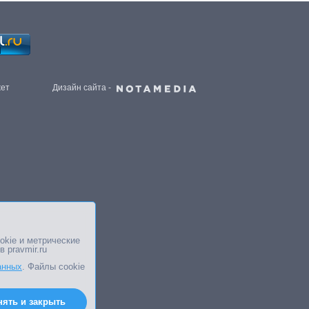
жет
Дизайн сайта -
okie и метрические
в pravmir.ru
анных
. Файлы cookie
нять и закрыть