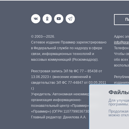
П
© 2003—2026.
Адрес эл
Сетевое издание Правмир зарегистрировано
info@prav
в Федеральной службе по надзору в сфере
Телефон:
связи, информационных технологий и
Чтобы св
массовых коммуникаций (Роскомнадзор).
обо всех
восполь
Реестровая запись ЭЛ № ФС 77 – 85438 от
13.06.2023 г. (внесение изменений в
Републик
свидетельство ЭЛ ФС 77-44847 от 03.05.2011
изданиях
г.)
с письме
Файлы
Учредитель: Автономная некоммерческая
организация информационно-
Для улучше
программы.
познавательный центр «Правмир» (АНО
Продолжая 
«Правмир») (ОГРН 1107799036730)
можно откл
Главный редактор: Данилова А.А.