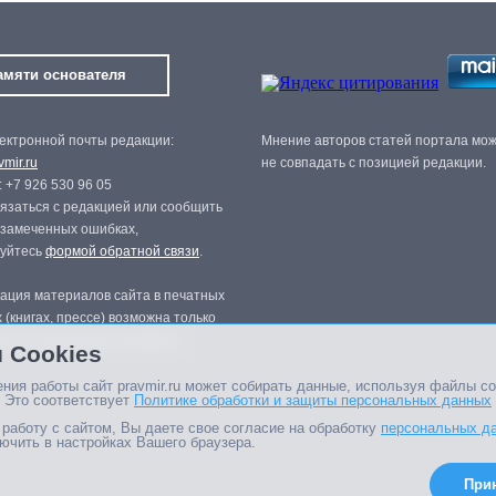
амяти основателя
ектронной почты редакции:
Мнение авторов статей портала мо
mir.ru
не совпадать с позицией редакции.
 +7 926 530 96 05
язаться с редакцией или сообщить
 замеченных ошибках,
зуйтесь
формой обратной связи
.
ация материалов сайта в печатных
 (книгах, прессе) возможна только
нного разрешения редакции.
 Cookies
ния работы сайт pravmir.ru может собирать данные, используя файлы co
 Это соответствует
Политике обработки и защиты персональных данных
работу с сайтом, Вы даете свое согласие на обработку
персональных д
ючить в настройках Вашего браузера.
При