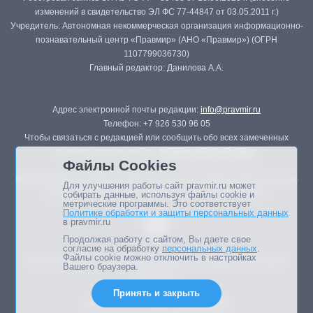
изменений в свидетельство ЭЛ ФС 77-44847 от 03.05.2011 г.)
Учредитель: Автономная некоммерческая организация информационно-
познавательный центр «Правмир» (АНО «Правмир») (ОГРН
1107799036730)
Главный редактор: Данилова А.А.
Адрес электронной почты редакции:
info@pravmir.ru
Телефон: +7 926 530 96 05
Чтобы связаться с редакцией или сообщить обо всех замеченных
ошибках, воспользуйтесь
формой обратной связи
.
Файлы Cookies
Републикация материалов сайта в печатных изданиях (книгах, прессе)
Для улучшения работы сайт pravmir.ru может
возможна только с письменного разрешения редакции.
собирать данные, используя файлы cookie и
метрические программы. Это соответствует
Политике обработки и защиты персональных данных
в pravmir.ru
Продолжая работу с сайтом, Вы даете свое
согласие на обработку
персональных данных
.
Файлы cookie можно отключить в настройках
Мнение авторов статей портала может не совпадать с позицией
Вашего браузера.
редакции.
Принять и закрыть
Дизайн сайта -