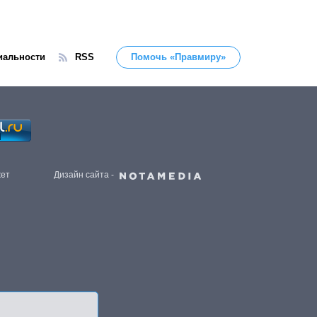
иальности
RSS
Помочь «Правмиру»
жет
Дизайн сайта -