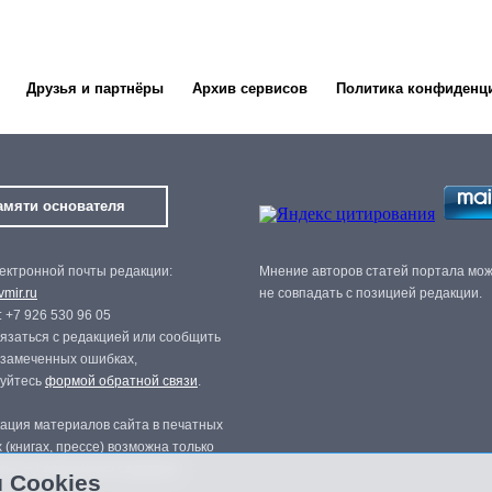
Друзья и партнёры
Архив сервисов
Политика конфиденц
амяти основателя
ектронной почты редакции:
Мнение авторов статей портала мо
mir.ru
не совпадать с позицией редакции.
 +7 926 530 96 05
язаться с редакцией или сообщить
 замеченных ошибках,
зуйтесь
формой обратной связи
.
ация материалов сайта в печатных
 (книгах, прессе) возможна только
нного разрешения редакции.
 Cookies