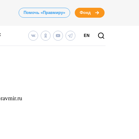
Помочь «Правмиру»
Фонд
EN
ravmir.ru