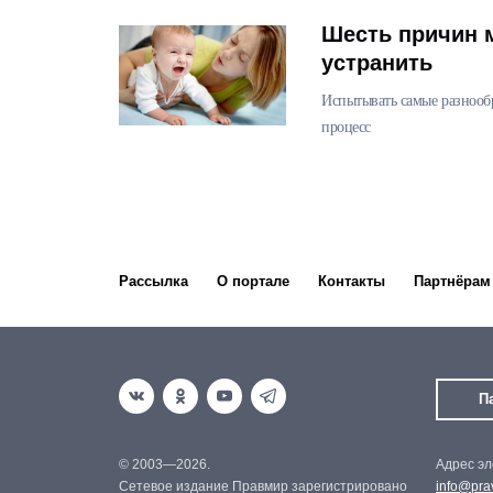
Шесть причин м
устранить
Испытывать самые разнооб
процесс
Рассылка
О портале
Контакты
Партнёрам
П
© 2003—2026.
Адрес эл
Сетевое издание Правмир зарегистрировано
info@prav