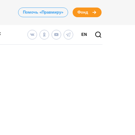
Помочь «Правмиру»
Фонд
EN