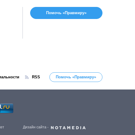
Помочь «Правмиру»
иальности
RSS
Помочь «Правмиру»
жет
Дизайн сайта -