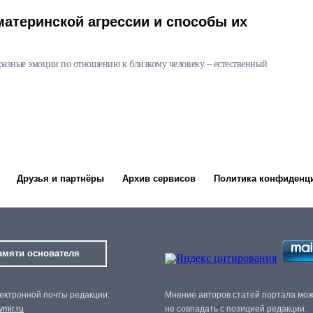
атеринской агрессии и способы их
разные эмоции по отношению к близкому человеку – естественный
Друзья и партнёры
Архив сервисов
Политика конфиденц
амяти основателя
ектронной почты редакции:
Мнение авторов статей портала мо
mir.ru
не совпадать с позицией редакции.