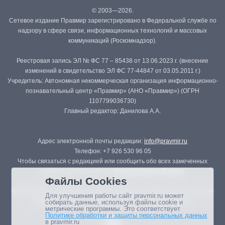
© 2003—2026.
Сетевое издание Правмир зарегистрировано в Федеральной службе по
надзору в сфере связи, информационных технологий и массовых
коммуникаций (Роскомнадзор).
Реестровая запись ЭЛ № ФС 77 – 85438 от 13.06.2023 г. (внесение
изменений в свидетельство ЭЛ ФС 77-44847 от 03.05.2011 г.)
Учредитель: Автономная некоммерческая организация информационно-
познавательный центр «Правмир» (АНО «Правмир») (ОГРН
1107799036730)
Главный редактор: Данилова А.А.
Адрес электронной почты редакции:
info@pravmir.ru
Телефон: +7 926 530 96 05
Чтобы связаться с редакцией или сообщить обо всех замеченных
ошибках, воспользуйтесь
формой обратной связи
.
Файлы Cookies
Републикация материалов сайта в печатных изданиях (книгах, прессе)
Для улучшения работы сайт pravmir.ru может
возможна только с письменного разрешения редакции.
собирать данные, используя файлы cookie и
метрические программы. Это соответствует
Политике обработки и защиты персональных данных
в pravmir.ru