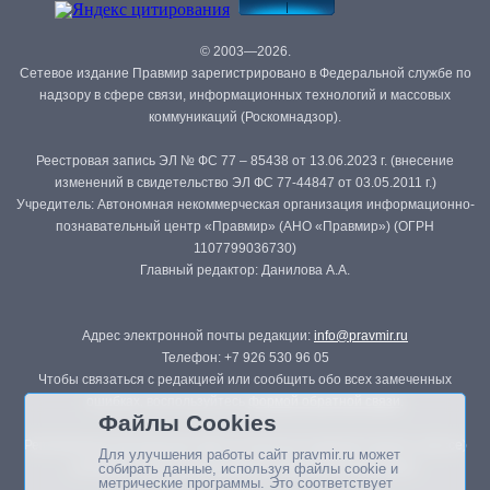
© 2003—2026.
Сетевое издание Правмир зарегистрировано в Федеральной службе по
надзору в сфере связи, информационных технологий и массовых
коммуникаций (Роскомнадзор).
Реестровая запись ЭЛ № ФС 77 – 85438 от 13.06.2023 г. (внесение
изменений в свидетельство ЭЛ ФС 77-44847 от 03.05.2011 г.)
Учредитель: Автономная некоммерческая организация информационно-
познавательный центр «Правмир» (АНО «Правмир») (ОГРН
1107799036730)
Главный редактор: Данилова А.А.
Адрес электронной почты редакции:
info@pravmir.ru
Телефон: +7 926 530 96 05
Чтобы связаться с редакцией или сообщить обо всех замеченных
ошибках, воспользуйтесь
формой обратной связи
.
Файлы Cookies
Републикация материалов сайта в печатных изданиях (книгах, прессе)
Для улучшения работы сайт pravmir.ru может
возможна только с письменного разрешения редакции.
собирать данные, используя файлы cookie и
метрические программы. Это соответствует