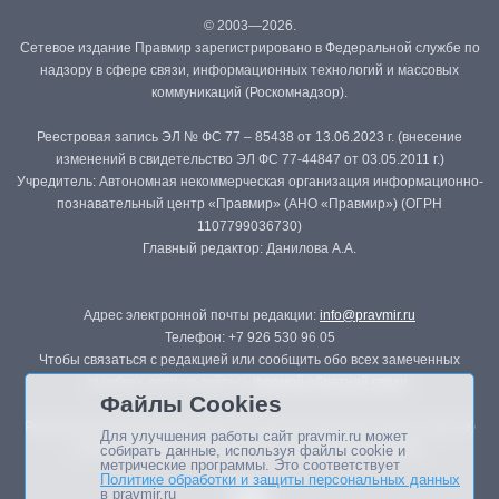
© 2003—2026.
Сетевое издание Правмир зарегистрировано в Федеральной службе по
надзору в сфере связи, информационных технологий и массовых
коммуникаций (Роскомнадзор).
Реестровая запись ЭЛ № ФС 77 – 85438 от 13.06.2023 г. (внесение
изменений в свидетельство ЭЛ ФС 77-44847 от 03.05.2011 г.)
Учредитель: Автономная некоммерческая организация информационно-
познавательный центр «Правмир» (АНО «Правмир») (ОГРН
1107799036730)
Главный редактор: Данилова А.А.
Адрес электронной почты редакции:
info@pravmir.ru
Телефон: +7 926 530 96 05
Чтобы связаться с редакцией или сообщить обо всех замеченных
ошибках, воспользуйтесь
формой обратной связи
.
Файлы Cookies
Републикация материалов сайта в печатных изданиях (книгах, прессе)
Для улучшения работы сайт pravmir.ru может
возможна только с письменного разрешения редакции.
собирать данные, используя файлы cookie и
метрические программы. Это соответствует
Политике обработки и защиты персональных данных
в pravmir.ru