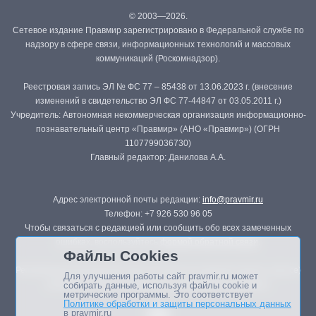
© 2003—2026.
Сетевое издание Правмир зарегистрировано в Федеральной службе по
надзору в сфере связи, информационных технологий и массовых
коммуникаций (Роскомнадзор).
Реестровая запись ЭЛ № ФС 77 – 85438 от 13.06.2023 г. (внесение
изменений в свидетельство ЭЛ ФС 77-44847 от 03.05.2011 г.)
Учредитель: Автономная некоммерческая организация информационно-
познавательный центр «Правмир» (АНО «Правмир») (ОГРН
1107799036730)
Главный редактор: Данилова А.А.
Адрес электронной почты редакции:
info@pravmir.ru
Телефон: +7 926 530 96 05
Чтобы связаться с редакцией или сообщить обо всех замеченных
ошибках, воспользуйтесь
формой обратной связи
.
Файлы Cookies
Републикация материалов сайта в печатных изданиях (книгах, прессе)
Для улучшения работы сайт pravmir.ru может
возможна только с письменного разрешения редакции.
собирать данные, используя файлы cookie и
метрические программы. Это соответствует
Политике обработки и защиты персональных данных
в pravmir.ru