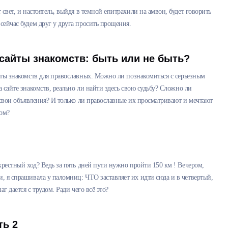
 свет, и настоятель, выйдя в темной епитрахили на амвон, будет говорить
сейчас будем друг у друга просить прощения.
сайты знакомств: быть или не быть?
ты знакомств для православных. Можно ли познакомиться с серьезным
 сайте знакомств, реально ли найти здесь свою судьбу? Сложно ли
 свои объявления? И только ли православные их просматривают и мечтают
зом?
 крестный ход? Ведь за пять дней пути нужно пройти 150 км ! Вечером,
, я спрашивала у паломниц: ЧТО заставляет их идти сюда и в четвертый,
г дается с трудом. Ради чего всё это?
ть 2