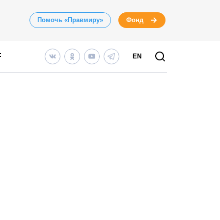
Помочь «Правмиру»
Фонд
EN