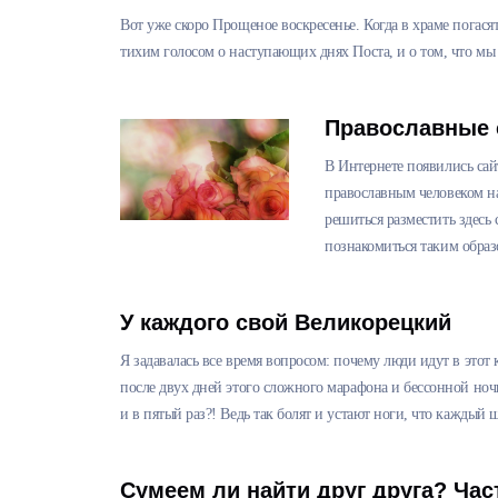
Вот уже скоро Прощеное воскресенье. Когда в храме погасят
тихим голосом о наступающих днях Поста, и о том, что мы 
Православные 
В Интернете появились сай
православным человеком на
решиться разместить здесь
познакомиться таким обра
У каждого свой Великорецкий
Я задавалась все время вопросом: почему люди идут в этот
после двух дней этого сложного марафона и бессонной ночи
и в пятый раз?! Ведь так болят и устают ноги, что каждый ша
Сумеем ли найти друг друга? Час