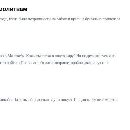
 молитвам
оды, когда были неприятности на работе и враги, я буквально приползла
о в Манеже!». Какая выставка в такую жару? Но подруга жалуется на
то пойти. «Попросят тебя идти поприще, пройди два», а тут и не
ликой с Пасхальной радостью. Душа ликует. И радость эту невозможно