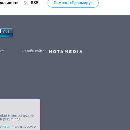
иальности
RSS
Помочь «Правмиру»
жет
Дизайн сайта -
okie и метрические
в pravmir.ru
анных
. Файлы cookie