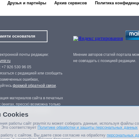
Друзья и партнёры
Архив сервисов
Политика конфиденц
амяти основателя
ектронной почты редакции:
Мнение авторов статей портала мо
mir.ru
не совпадать с позицией редакции.
 +7 926 530 96 05
язаться с редакцией или сообщить
 замеченных ошибках,
зуйтесь
формой обратной связи
.
ация материалов сайта в печатных
 (книгах, прессе) возможна только
нного разрешения редакции.
 Cookies
ния работы сайт pravmir.ru может собирать данные, используя файлы co
 Это соответствует
Политике обработки и защиты персональных данных
работу с сайтом, Вы даете свое согласие на обработку
персональных д