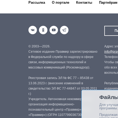
Рассылка
О портале
Контакты
Партнёрам
П
© 2003—2026.
Адрес эл
Сетевое издание Правмир зарегистрировано
info@prav
в Федеральной службе по надзору в сфере
Телефон:
связи, информационных технологий и
Чтобы св
массовых коммуникаций (Роскомнадзор).
обо всех
восполь
Реестровая запись ЭЛ № ФС 77 – 85438 от
13.06.2023 г. (внесение изменений в
Републик
свидетельство ЭЛ ФС 77-44847 от 03.05.2011
изданиях
г.)
с письме
Файлы
Учредитель: Автономная некоммерческая
организация информационно-
Для улучше
программы.
познавательный центр «Правмир» (АНО
Продолжая 
«Правмир») (ОГРН 1107799036730)