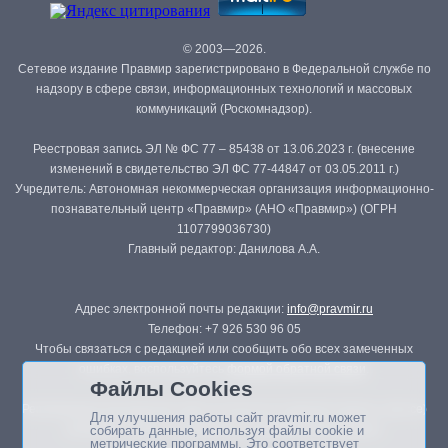
© 2003—2026.
Сетевое издание Правмир зарегистрировано в Федеральной службе по
надзору в сфере связи, информационных технологий и массовых
коммуникаций (Роскомнадзор).
Реестровая запись ЭЛ № ФС 77 – 85438 от 13.06.2023 г. (внесение
изменений в свидетельство ЭЛ ФС 77-44847 от 03.05.2011 г.)
Учредитель: Автономная некоммерческая организация информационно-
познавательный центр «Правмир» (АНО «Правмир») (ОГРН
1107799036730)
Главный редактор: Данилова А.А.
Адрес электронной почты редакции:
info@pravmir.ru
Телефон: +7 926 530 96 05
Чтобы связаться с редакцией или сообщить обо всех замеченных
ошибках, воспользуйтесь
формой обратной связи
.
Файлы Cookies
Републикация материалов сайта в печатных изданиях (книгах, прессе)
Для улучшения работы сайт pravmir.ru может
возможна только с письменного разрешения редакции.
собирать данные, используя файлы cookie и
метрические программы. Это соответствует