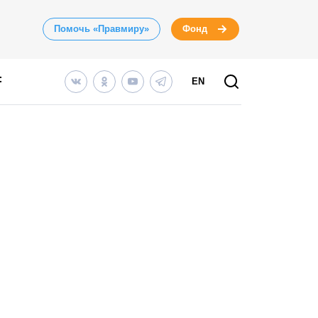
Помочь «Правмиру»
Фонд
EN