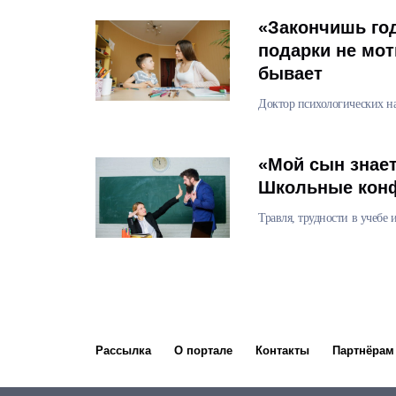
«Закончишь год
подарки не мот
бывает
Доктор психологических на
«Мой сын знает
Школьные конф
Травля, трудности в учебе 
Рассылка
О портале
Контакты
Партнёрам