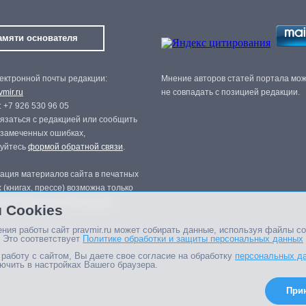
амяти основателя
ектронной почты редакции:
Мнение авторов статей портала мо
mir.ru
не совпадать с позицией редакции.
 +7 926 530 96 05
язаться с редакцией или сообщить
 замеченных ошибках,
зуйтесь
формой обратной связи
.
ация материалов сайта в печатных
 (книгах, прессе) возможна только
нного разрешения редакции.
 Cookies
ния работы сайт pravmir.ru может собирать данные, используя файлы co
 Это соответствует
Политике обработки и защиты персональных данных
работу с сайтом, Вы даете свое согласие на обработку
персональных д
ючить в настройках Вашего браузера.
При