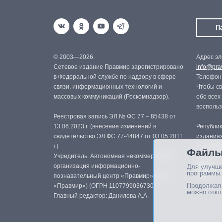
П
© 2003—2026.
Адрес эл
Сетевое издание Правмир зарегистрировано
info@prav
в Федеральной службе по надзору в сфере
Телефон:
связи, информационных технологий и
Чтобы св
массовых коммуникаций (Роскомнадзор).
обо всех
восполь
Реестровая запись ЭЛ № ФС 77 – 85438 от
13.06.2023 г. (внесение изменений в
Републик
свидетельство ЭЛ ФС 77-44847 от 03.05.2011
изданиях
г.)
с письме
Файлы
Учредитель: Автономная некоммерческая
организация информационно-
Для улучше
программы.
познавательный центр «Правмир» (АНО
Продолжая 
«Правмир») (ОГРН 1107799036730)
можно откл
Главный редактор: Данилова А.А.