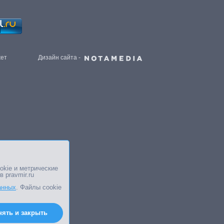
жет
Дизайн сайта -
okie и метрические
в pravmir.ru
анных
. Файлы cookie
нять и закрыть